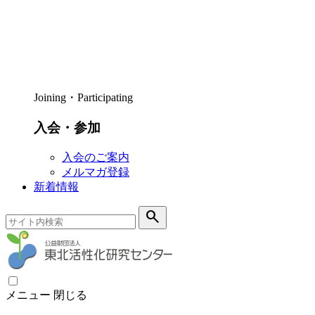
Joining・Participating
入会・参加
入会のご案内
メルマガ登録
新着情報
search
メニュー
閉じる