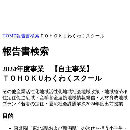
HOME
報告書検索
ＴＯＨＯＫＵわくわくスクール
報告書検索
2024年度事業 【自主事業】
ＴＯＨＯＫＵわくわくスクール
その他
産業活性化
地域活性化
地域社会
地域政策・地域経済
移
住定住促進
広域・産学官金連携
地域情報発信・人材育成
地域
ブランド
若者の定住・還流
社会課題解決
2024年度
出前授業
目的
東北圏（東北6県および新潟県）の次代を担う小学生・