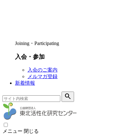
Joining・Participating
入会・参加
入会のご案内
メルマガ登録
新着情報
search
メニュー
閉じる