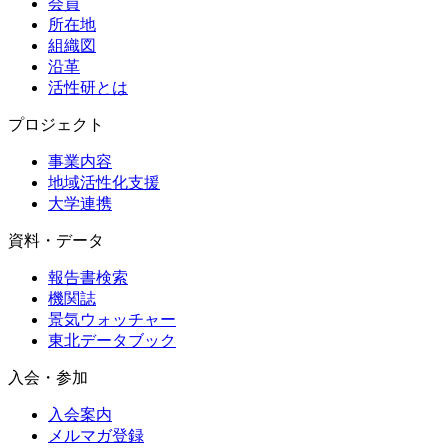
会員
所在地
組織図
沿革
活性研とは
プロジェクト
事業内容
地域活性化支援
大学連携
資料・データ
報告書検索
機関誌
景気ウォッチャー
東北データブック
入会・参加
入会案内
メルマガ登録