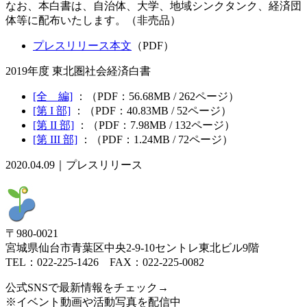
なお、本白書は、自治体、大学、地域シンクタンク、経済団
体等に配布いたします。（非売品）
プレスリリース本文
（PDF）
2019年度 東北圏社会経済白書
[全 編]
：（PDF：56.68MB / 262ページ）
[第 I 部]
：（PDF：40.83MB / 52ページ）
[第 II 部]
：（PDF：7.98MB / 132ページ）
[第 III 部]
：（PDF：1.24MB / 72ページ）
2020.04.09｜プレスリリース
〒980-0021
宮城県仙台市青葉区中央2-9-10セントレ東北ビル9階
TEL：022-225-1426 FAX：022-225-0082
公式SNSで最新情報をチェック→
※イベント動画や活動写真を配信中