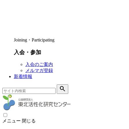
Joining・Participating
入会・参加
入会のご案内
メルマガ登録
新着情報
search
メニュー
閉じる