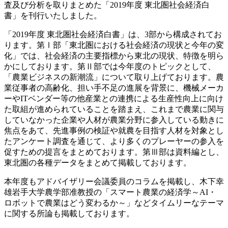
査及び分析を取りまとめた「2019年度 東北圏社会経済白
書」を刊行いたしました。
「2019年度 東北圏社会経済白書」は、3部から構成されてお
ります。第Ⅰ部「東北圏における社会経済の現状と今年の変
化」では、社会経済の主要指標から東北の現状、特徴を明ら
かにしております。第Ⅱ部では今年度のトピックとして、
「農業ビジネスの新潮流」について取り上げております。農
業従事者の高齢化、担い手不足の進展を背景に、機械メーカ
ーやITベンダー等の他産業との連携による生産性向上に向け
た取組が進められていることを踏まえ、これまで農業に関与
していなかった企業や人材が農業分野に参入している動きに
焦点をあて、先進事例の検証や就農を目指す人材を対象とし
たアンケート調査を通じて、より多くのプレーヤーの参入を
促すための提言をまとめております。第Ⅲ部は資料編とし、
東北圏の各種データをまとめて掲載しております。
本年度もアドバイザリー会議委員のコラムを掲載し、木下幸
雄岩手大学農学部准教授の「スマート農業の経済学～AI・
ロボットで農業はどう変わるか～」などタイムリーなテーマ
に関する所論も掲載しております。