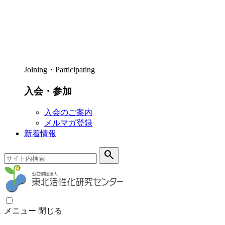
Joining・Participating
入会・参加
入会のご案内
メルマガ登録
新着情報
search
メニュー
閉じる