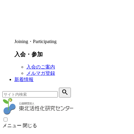
Joining・Participating
入会・参加
入会のご案内
メルマガ登録
新着情報
search
メニュー
閉じる