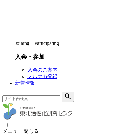
Joining・Participating
入会・参加
入会のご案内
メルマガ登録
新着情報
search
メニュー
閉じる