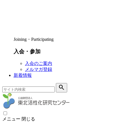
Joining・Participating
入会・参加
入会のご案内
メルマガ登録
新着情報
search
メニュー
閉じる