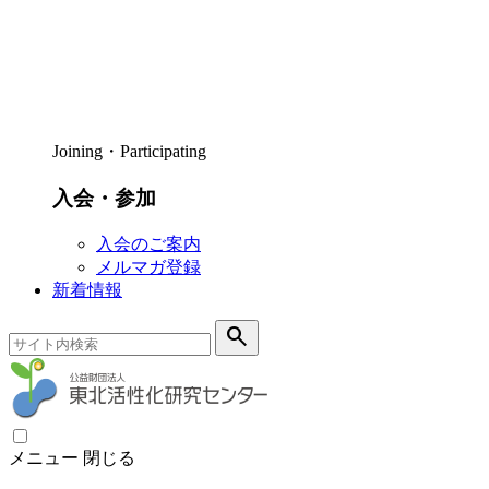
Joining・Participating
入会・参加
入会のご案内
メルマガ登録
新着情報
search
メニュー
閉じる