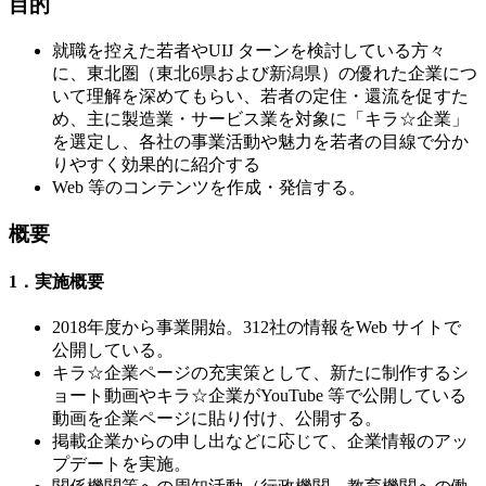
目的
就職を控えた若者やUIJ ターンを検討している方々
に、東北圏（東北6県および新潟県）の優れた企業につ
いて理解を深めてもらい、若者の定住・還流を促すた
め、主に製造業・サービス業を対象に「キラ☆企業」
を選定し、各社の事業活動や魅力を若者の目線で分か
りやすく効果的に紹介する
Web 等のコンテンツを作成・発信する。
概要
1．実施概要
2018年度から事業開始。312社の情報をWeb サイトで
公開している。
キラ☆企業ページの充実策として、新たに制作するシ
ョート動画やキラ☆企業がYouTube 等で公開している
動画を企業ページに貼り付け、公開する。
掲載企業からの申し出などに応じて、企業情報のアッ
プデートを実施。