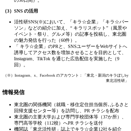
の30日間）。
（3）SNS の活用
活性研SNS(※)において、「キラ☆企業」「キラ☆パー
ソン」などの紹介に加え、“ キラリスポット”（風景や
イベント・祭り、グルメ等）の記事を投稿し、東北圏
の魅力発信を行った（60件）。
「 キラ☆企業」のPRと、SNSユーザーをWebサイトへ
誘導してアクセス数を増加させることを目的として、
Instagram、TikTok を通じた広告配信を実施した（9
回）。
（※）Instagram、x、Facebook のアカウント：「東北・新潟のキラぼしby
東北活性研」
情報発信
東北圏の関係機関（就職・移住定住担当個所､ふるさと
回帰支援センター等）を訪問し、PR チラシを配布
東北圏の主要大学および専門学校団体等（37か所）、
専門高等学校（112校）へPR チラシを送付
機関誌「東北活性研」誌上でキラ☆企業12社を紹介