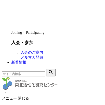
Joining・Participating
入会・参加
入会のご案内
メルマガ登録
新着情報
search
メニュー
閉じる