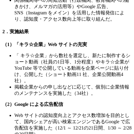
関係機関等への周知活動（行政機関、教育機関への働
きかけ、メルマガの活用等）やGoogle 広告、
SNS（Instagram をメイン）を活用した情報発信によ
り、認知度・アクセス数向上等に取り組んだ。
2．実施結果
（1）「キラ☆企業」Web サイトの充実
「 キラ☆企業」から数社を選定し、新たに制作するシ
ョート動画（社員の1日等、1分程度）やキラ☆企業が
YouTube 等で公開している動画を企業ページに貼り付
け、公開した（ショート動画11 社、企業公開動画4
社）。
掲載企業からの申し出などに応じて、個別に企業情報
のメンテナンスを実施した（34社）。
（2）Google による広告配信
Web サイトの認知度向上とアクセス数増加を目的とし
て、国内シェアが高い検索エンジンであるGoogle で広
告配信を実施した（12/1 ～ 12/21の21日間、1/30 ～ 2/28