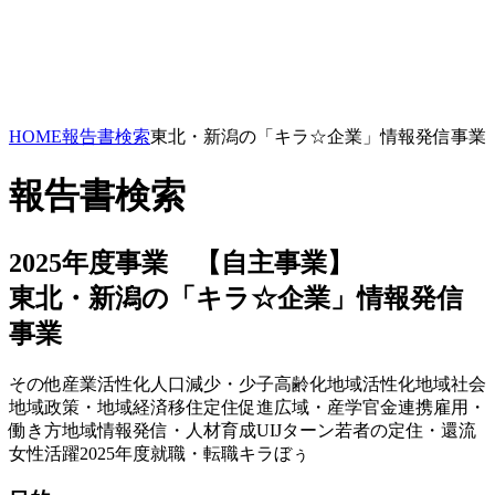
HOME
報告書検索
東北・新潟の「キラ☆企業」情報発信事業
報告書検索
2025年度事業 【自主事業】
東北・新潟の「キラ☆企業」情報発信
事業
その他
産業活性化
人口減少・少子高齢化
地域活性化
地域社会
地域政策・地域経済
移住定住促進
広域・産学官金連携
雇用・
働き方
地域情報発信・人材育成
UIJターン
若者の定住・還流
女性活躍
2025年度
就職・転職
キラぼぅ