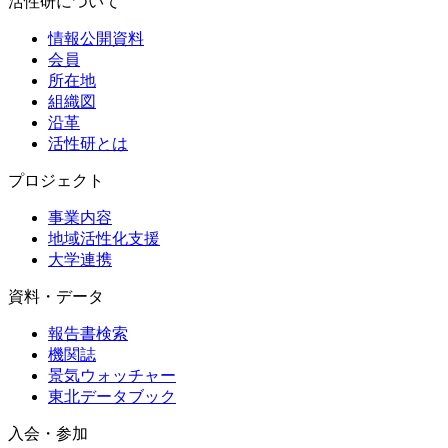
活性研について
情報公開資料
会員
所在地
組織図
沿革
活性研とは
プロジェクト
事業内容
地域活性化支援
大学連携
資料・データ
報告書検索
機関誌
景気ウォッチャー
東北データブック
入会・参加