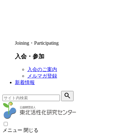
Joining・Participating
入会・参加
入会のご案内
メルマガ登録
新着情報
search
メニュー
閉じる