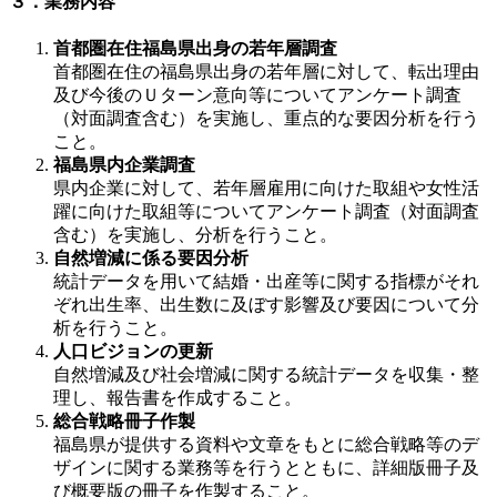
３．業務内容
首都圏在住福島県出身の若年層調査
首都圏在住の福島県出身の若年層に対して、転出理由
及び今後のＵターン意向等についてアンケート調査
（対面調査含む）を実施し、重点的な要因分析を行う
こと。
福島県内企業調査
県内企業に対して、若年層雇用に向けた取組や女性活
躍に向けた取組等についてアンケート調査（対面調査
含む）を実施し、分析を行うこと。
自然増減に係る要因分析
統計データを用いて結婚・出産等に関する指標がそれ
ぞれ出生率、出生数に及ぼす影響及び要因について分
析を行うこと。
人口ビジョンの更新
自然増減及び社会増減に関する統計データを収集・整
理し、報告書を作成すること。
総合戦略冊子作製
福島県が提供する資料や文章をもとに総合戦略等のデ
ザインに関する業務等を行うとともに、詳細版冊子及
び概要版の冊子を作製すること。