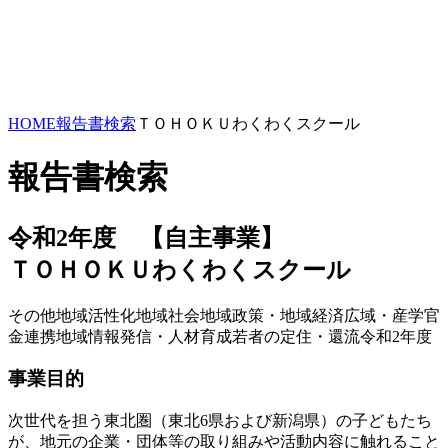
HOME
報告書検索
ＴＯＨＯＫＵわくわくスクール
報告書検索
令和2年度 【自主事業】
ＴＯＨＯＫＵわくわくスクール
その他
地域活性化
地域社会
地域政策・地域経済
広域・産学官
金連携
地域情報発信・人材育成
若者の定住・還流
令和2年度
事業目的
次世代を担う東北圏（東北6県および新潟県）の子どもたち
が、地元の企業・団体等の取り組みや活動内容に触れること