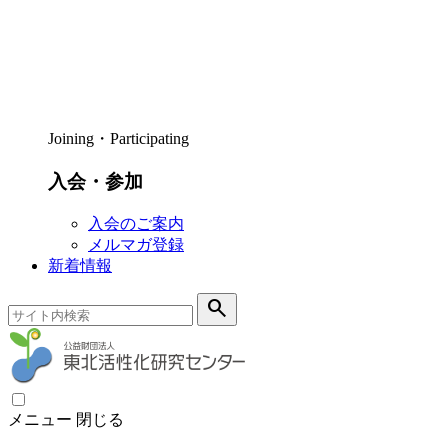
Joining・Participating
入会・参加
入会のご案内
メルマガ登録
新着情報
search
メニュー
閉じる