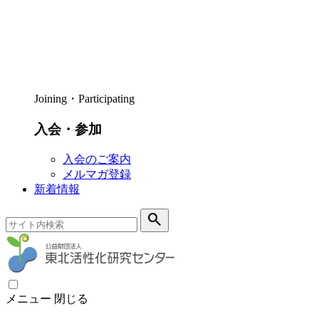
Joining・Participating
入会・参加
入会のご案内
メルマガ登録
新着情報
search
メニュー
閉じる