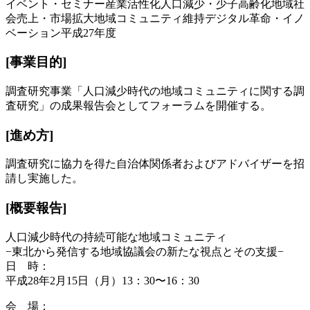
イベント・セミナー
産業活性化
人口減少・少子高齢化
地域社
会
売上・市場拡大
地域コミュニティ維持
デジタル革命・イノ
ベーション
平成27年度
[事業目的]
調査研究事業「人口減少時代の地域コミュニティに関する調
査研究」の成果報告会としてフォーラムを開催する。
[進め方]
調査研究に協力を得た自治体関係者およびアドバイザーを招
請し実施した。
[概要報告]
人口減少時代の持続可能な地域コミュニティ
−東北から発信する地域協議会の新たな視点とその支援−
日 時：
平成28年2月15日（月）13：30〜16：30
会 場：