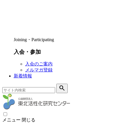
Joining・Participating
入会・参加
入会のご案内
メルマガ登録
新着情報
search
メニュー
閉じる