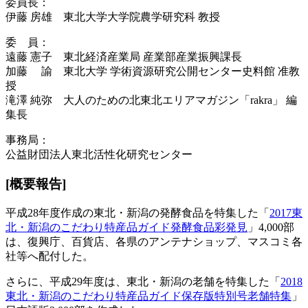
委員長：
伊藤 房雄 東北大学大学院農学研究科 教授
委 員：
遠藤 憲子 東北経済産業局 産業部産業振興課長
加藤 諭 東北大学 学術資源研究公開センター史料館 准教
授
滝澤 純弥 大人のための北東北エリアマガジン「rakra」 編
集長
事務局：
公益財団法人東北活性化研究センター
[概要報告]
平成28年度作成の東北・新潟の発酵食品を特集した「
2017東
北・新潟のこだわり特産品ガイド発酵食品彩発見
」4,000部
は、復興庁、百貨店、各県のアンテナショップ、マスコミ各
社等へ配付した。
さらに、平成29年度は、東北・新潟の老舗を特集した「
2018
東北・新潟のこだわり特産品ガイド保存版特別号老舗特集
」