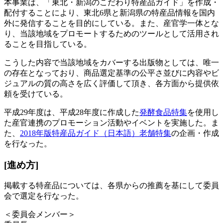
本事業は、「東北・新潟のこだわり特産品ガイド」を作成・
配付することにより、東北6県と新潟県の特産品情報を国内
外に発信することを目的にしている。また、産官学一体とな
り、当該地域をプロモートするためのツールとして活用され
ることを目指している。
こうした内容で当該地域をカバーする出版物としては、唯一
の存在となっており、商品選定基準の公平さ並びに内容やビ
ジュアルの質の高さを広く評価して頂き、各方面から提供依
頼を受けている。
平成29年度は、平成28年度に作成した
発酵食品特集
を使用し
た産官連携のプロモーション活動やイベントを実施した。ま
た、
2018年版特産品ガイド（日本語）老舗特集
の企画・作成
を行なった。
[進め方]
掲載する特産品については、各県からの推薦を基にして委員
会で選定を行なった。
＜委員会メンバー＞