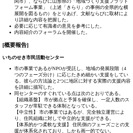
関市）、ならびに山形県の「地域づくり支援プラット
フォーム事業」（上述「きらり」の事例の全県的な横
展開を図るもの）をとりあげ、文献ならびに取材によ
り詳細な内容を把握した。
必要に応じて有識者の意見を参考にした。
内容紹介のフォーラムを開催した。
[概要報告]
いちのせき市民活動センター
市の事業であるがNPOが受託し、地域の発展段階（4
つのフェーズ分け）に応じたきめ細かい支援をしてい
る。彼らの方法論と2つに地区に対する実際の支援内容
を詳細に描写した。
同センターのすぐれている点は次のとおりである。
【組織基盤】 市が拠点と予算を確保し、一定人数のス
タッフが常駐できる体制となっている。
【中立性】 市の事業ではあるが、完全独立運営によ
り、住民組織に対して中立的な支援ができる。
【体系的かつ柔軟な支援】 住民側のフェーズごとの支
援が体系化されており、しかも画一的でない。