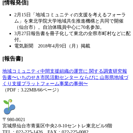
[情報発信]
2月15日「地域コミュニティの支援を考えるフォーラ
ム」を東北学院大学地域共生推進機構と共同で開催
（仙台市）。自治体職員中心に70名参加。
3月27日報告書を冊子化して東北の全県市町村などに配
付。
電気新聞 2018年4月9日（月）掲載
[
報告書
]
地域コミュニティ中間支援組織の運営に 関する調査研究報
告書〜いちのせき市民活動センター ならびに 山形県地域づ
くり支援プラットフォーム事業の事例〜
（PDF：3.22MB/66ページ）
〒980-0021
宮城県仙台市青葉区中央2-9-10セントレ東北ビル9階
TEL：022-225-1426 FAX：022-225-0082