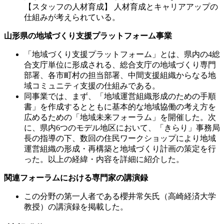
【スタッフの人材育成】 人材育成とキャリアアップの
仕組みが考えられている。
山形県の地域づくり支援プラットフォーム事業
「地域づくり支援プラットフォーム」とは、県内の4総
合支庁単位に形成される、総合支庁の地域づくり専門
部署、各市町村の担当部署、中間支援組織からなる地
域コミュニティ支援の仕組みである。
同事業では、まず、「地域運営組織形成のための手順
書」を作成するとともに基本的な地域協働の考え方を
広めるための「地域未来フォーラム」を開催した。次
に、県内6つのモデル地区において、「きらり」事務局
長の指導の下、数回の住民ワークショップにより地域
運営組織の形成・再構築と地域づくり計画の策定を行
った。以上の経緯・内容を詳細に紹介した。
関連フォーラムにおける専門家の講演録
この分野の第一人者である櫻井常矢氏（高崎経済大学
教授）の講演録を掲載した。