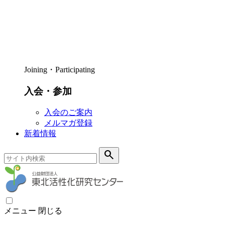
Joining・Participating
入会・参加
入会のご案内
メルマガ登録
新着情報
search
メニュー
閉じる