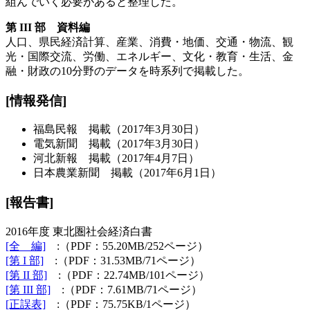
組んでいく必要があると整理した。
第 III 部 資料編
人口、県民経済計算、産業、消費・地価、交通・物流、観
光・国際交流、労働、エネルギー、文化・教育・生活、金
融・財政の10分野のデータを時系列で掲載した。
[情報発信]
福島民報 掲載（2017年3月30日）
電気新聞 掲載（2017年3月30日）
河北新報 掲載（2017年4月7日）
日本農業新聞 掲載（2017年6月1日）
[
報告書
]
2016年度 東北圏社会経済白書
[全 編]
:（PDF：55.20MB/252ページ）
[第 I 部]
:（PDF：31.53MB/71ページ）
[第 II 部]
:（PDF：22.74MB/101ページ）
[第 III 部]
:（PDF：7.61MB/71ページ）
[正誤表]
:（PDF：75.75KB/1ページ）