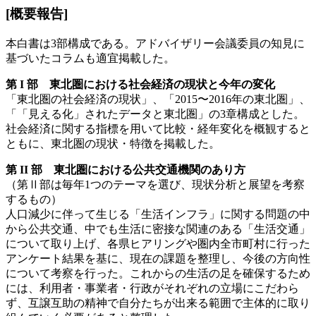
[概要報告]
本白書は3部構成である。アドバイザリー会議委員の知見に
基づいたコラムも適宜掲載した。
第 I 部 東北圏における社会経済の現状と今年の変化
「東北圏の社会経済の現状」、「2015〜2016年の東北圏」、
「「見える化」されたデータと東北圏」の3章構成とした。
社会経済に関する指標を用いて比較・経年変化を概観すると
ともに、東北圏の現状・特徴を掲載した。
第 II 部 東北圏における公共交通機関のあり方
（第Ⅱ部は毎年1つのテーマを選び、現状分析と展望を考察
するもの）
人口減少に伴って生じる「生活インフラ」に関する問題の中
から公共交通、中でも生活に密接な関連のある「生活交通」
について取り上げ、各県ヒアリングや圏内全市町村に行った
アンケート結果を基に、現在の課題を整理し、今後の方向性
について考察を行った。これからの生活の足を確保するため
には、利用者・事業者・行政がそれぞれの立場にこだわら
ず、互譲互助の精神で自分たちが出来る範囲で主体的に取り