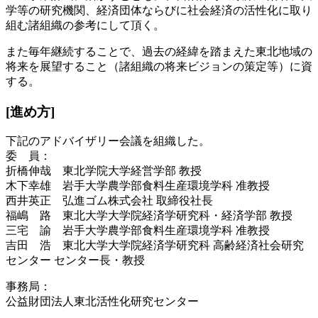
学等の研究機関、経済団体ならびに社会経済の活性化に取り
組む諸組織の参考にして頂く。
また毎年継続することで、過去の経緯を踏まえた東北地域の
将来を展望すること（諸組織の将来ビジョンの策定等）に資
する。
[進め方]
下記のアドバイザリー会議を組織した。
委 員：
折橋伸哉 東北学院大学経営学部 教授
木下幸雄 岩手大学農学部食料生産環境学科 准教授
西井英正 弘進ゴム株式会社 取締役社長
福嶋 路 東北大学大学院経済学研究科・経済学部 教授
三宅 諭 岩手大学農学部食料生産環境学科 准教授
吉田 浩 東北大学大学院経済学研究科 高齢経済社会研究
センター センター長・教授
事務局：
公益財団法人東北活性化研究センター