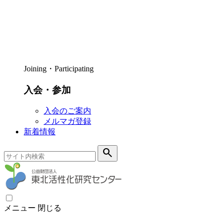
Joining・Participating
入会・参加
入会のご案内
メルマガ登録
新着情報
search
メニュー
閉じる