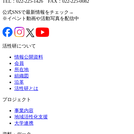
TEL：022-225-1426 FAX：022-225-0082
公式SNSで最新情報をチェック→
※イベント動画や活動写真を配信中
活性研について
情報公開資料
会員
所在地
組織図
沿革
活性研とは
プロジェクト
事業内容
地域活性化支援
大学連携