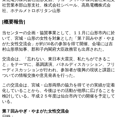
社営業本部山形支社、株式会社シベール、高島電機株式会
社、ホテルメトロポリタン山形
[概要報告]
当センターの企画・協賛事業として、１１月に山形市内に於
いて、宮城・山形の女性を対象とした「第７回みやぎ・やま
がた女性交流会」が約150名の参加を得て開催、会場には吉
村山形県知事、郡和子内閣府大臣政務官も出席された。
交流会は、「忘れない、東日本大震災、私たちができるこ
と」をテーマに、基調講演、パネルディスカッション、フリ
ーディスカッションが行われ、参加者が復興の現状と課題に
ついての情報交換や意見発表を行った。
この交流会は、宮城・山形両県の協力を得てその実績が定着
化していることから、今後はその活動が他県に広げることを
検討している。平成２５年度は仙台市内での開催を予定して
いる。
第７回みやぎ・やまがた女性交流会
日時：