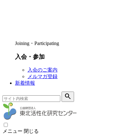
Joining・Participating
入会・参加
入会のご案内
メルマガ登録
新着情報
search
メニュー
閉じる