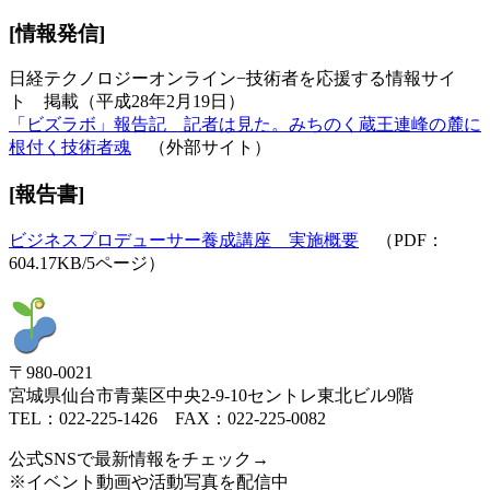
[情報発信]
日経テクノロジーオンライン−技術者を応援する情報サイ
ト 掲載（平成28年2月19日）
「ビズラボ」報告記 記者は見た。みちのく蔵王連峰の麓に
根付く技術者魂
（外部サイト）
[
報告書
]
ビジネスプロデューサー養成講座 実施概要
（PDF：
604.17KB/5ページ）
〒980-0021
宮城県仙台市青葉区中央2-9-10セントレ東北ビル9階
TEL：022-225-1426 FAX：022-225-0082
公式SNSで最新情報をチェック→
※イベント動画や活動写真を配信中