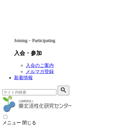
Joining・Participating
入会・参加
入会のご案内
メルマガ登録
新着情報
search
メニュー
閉じる