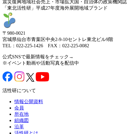
震災復興
地域社会
売上・市場拡大
国・自治体の政策
機関誌
「東北活性研」
平成27年度
海外展開
地域ブランド
〒980-0021
宮城県仙台市青葉区中央2-9-10セントレ東北ビル9階
TEL：022-225-1426 FAX：022-225-0082
公式SNSで最新情報をチェック→
※イベント動画や活動写真を配信中
活性研について
情報公開資料
会員
所在地
組織図
沿革
活性研とは