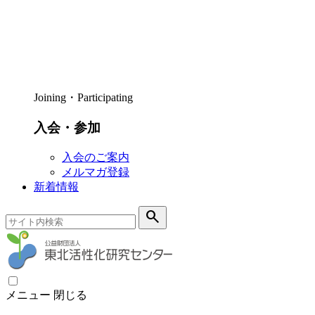
Joining・Participating
入会・参加
入会のご案内
メルマガ登録
新着情報
search
メニュー
閉じる