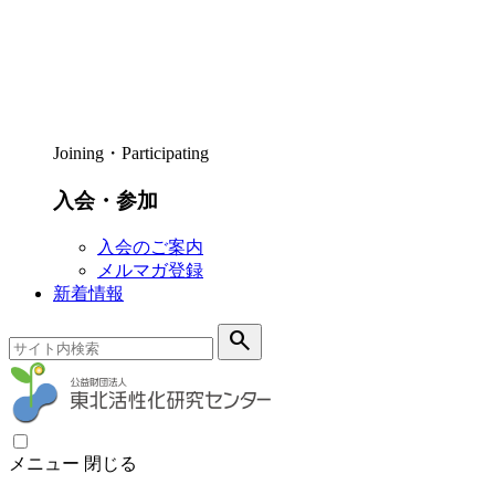
Joining・Participating
入会・参加
入会のご案内
メルマガ登録
新着情報
search
メニュー
閉じる