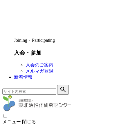
Joining・Participating
入会・参加
入会のご案内
メルマガ登録
新着情報
search
メニュー
閉じる