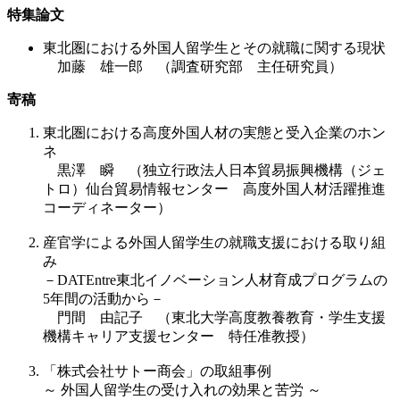
特集論文
東北圏における外国人留学生とその就職に関する現状
加藤 雄一郎 （調査研究部 主任研究員）
寄稿
東北圏における高度外国人材の実態と受入企業のホン
ネ
黒澤 瞬 （独立行政法人日本貿易振興機構（ジェ
トロ）仙台貿易情報センター 高度外国人材活躍推進
コーディネーター）
産官学による外国人留学生の就職支援における取り組
み
－DATEntre東北イノベーション人材育成プログラムの
5年間の活動から－
門間 由記子 （東北大学高度教養教育・学生支援
機構キャリア支援センター 特任准教授）
「株式会社サトー商会」の取組事例
～ 外国人留学生の受け入れの効果と苦労 ～