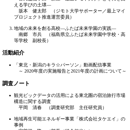
える学びの土壌―
坂本 健太郎 （ジモト大学サポーター／最上マイ
プロジェクト推進運営委員）
地域の未来を創る高校―ふたば未来学園の実践―
南郷 市兵 （福島県立ふたば未来学園中学校・高
等学校 副校長）
活動紹介
「東北・新潟のキラ☆パーソン」動画配信事業
～ 2020年度の実施報告と2021年度の計画について～
調査ノート
観光ビックデータの活用による東北圏の宿泊旅行市場
構造に関する調査
平岡 清春 （調査研究部 主任研究員）
地域再生可能エネルギー事業「株式会社タケエイ」の
事例