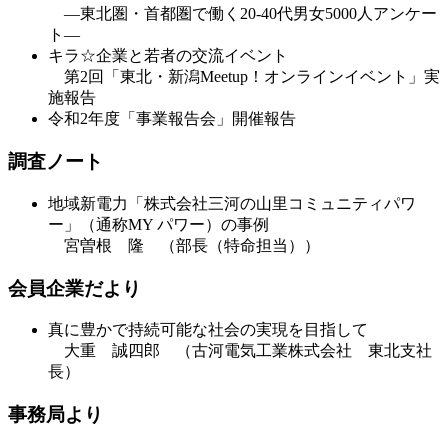
―東北圏・首都圏で働く20-40代男女5000人アンケー
ト―
キラ☆企業と若者の交流イベント
第2回「東北・新潟Meetup！オンラインイベント」実
施報告
令和2年度「事業報告会」開催報告
調査ノート
地域新電力「株式会社三河の山里コミュニティパワ
ー」（通称MY パワー）の事例
宮曽根 隆 （部長（特命担当））
会員企業だより
真に豊かで持続可能な社会の実現を目指して
大重 誠四郎 （古河電気工業株式会社 東北支社
長）
事務局より