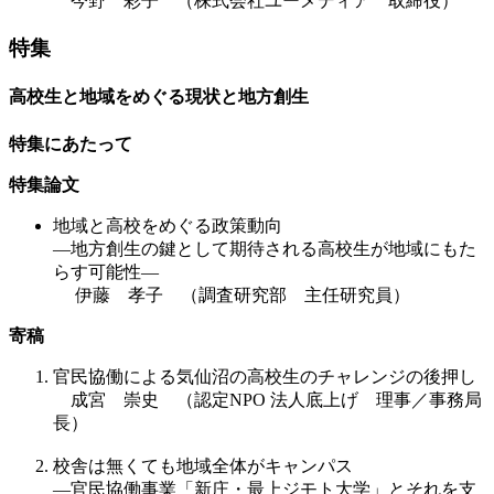
今野 彩子 （株式会社ユーメディア 取締役）
特集
高校生と地域をめぐる現状と地方創生
特集にあたって
特集論文
地域と高校をめぐる政策動向
―地方創生の鍵として期待される高校生が地域にもた
らす可能性―
伊藤 孝子 （調査研究部 主任研究員）
寄稿
官民協働による気仙沼の高校生のチャレンジの後押し
成宮 崇史 （認定NPO 法人底上げ 理事／事務局
長）
校舎は無くても地域全体がキャンパス
―官民協働事業「新庄・最上ジモト大学」とそれを支