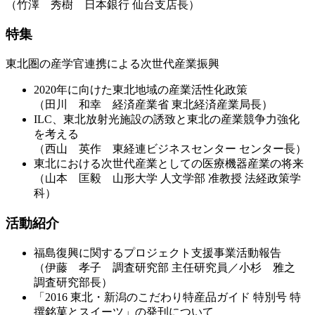
（竹澤 秀樹 日本銀行 仙台支店長）
特集
東北圏の産学官連携による次世代産業振興
2020年に向けた東北地域の産業活性化政策
（田川 和幸 経済産業省 東北経済産業局長）
ILC、東北放射光施設の誘致と東北の産業競争力強化
を考える
（西山 英作 東経連ビジネスセンター センター長）
東北における次世代産業としての医療機器産業の将来
（山本 匡毅 山形大学 人文学部 准教授 法経政策学
科）
活動紹介
福島復興に関するプロジェクト支援事業活動報告
（伊藤 孝子 調査研究部 主任研究員／小杉 雅之
調査研究部長）
「2016 東北・新潟のこだわり特産品ガイド 特別号 特
撰銘菓とスイーツ」の発刊について