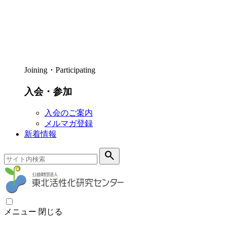
Joining・Participating
入会・参加
入会のご案内
メルマガ登録
新着情報
search
メニュー
閉じる