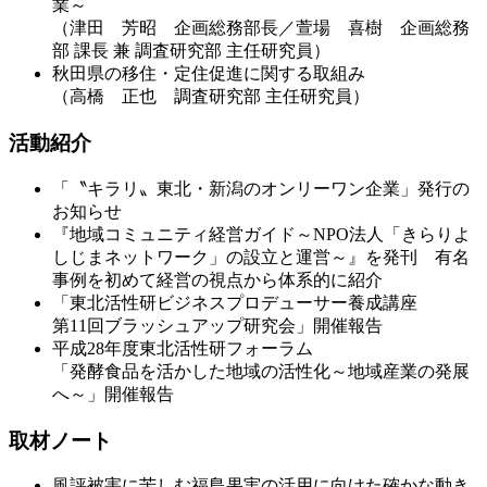
業～
（津田 芳昭 企画総務部長／萱場 喜樹 企画総務
部 課長 兼 調査研究部 主任研究員）
秋田県の移住・定住促進に関する取組み
（高橋 正也 調査研究部 主任研究員）
活動紹介
「〝キラリ〟東北・新潟のオンリーワン企業」発行の
お知らせ
『地域コミュニティ経営ガイド～NPO法人「きらりよ
しじまネットワーク」の設立と運営～』を発刊 有名
事例を初めて経営の視点から体系的に紹介
「東北活性研ビジネスプロデューサー養成講座
第11回ブラッシュアップ研究会」開催報告
平成28年度東北活性研フォーラム
「発酵食品を活かした地域の活性化～地域産業の発展
へ～」開催報告
取材ノート
風評被害に苦しむ福島果実の活用に向けた確かな動き