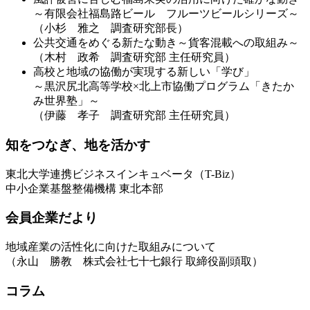
～有限会社福島路ビール フルーツビールシリーズ～
（小杉 雅之 調査研究部長）
公共交通をめぐる新たな動き～貨客混載への取組み～
（木村 政希 調査研究部 主任研究員）
高校と地域の協働が実現する新しい「学び」
～黒沢尻北高等学校×北上市協働プログラム「きたか
み世界塾」～
（伊藤 孝子 調査研究部 主任研究員）
知をつなぎ、地を活かす
東北大学連携ビジネスインキュベータ（T-Biz）
中小企業基盤整備機構 東北本部
会員企業だより
地域産業の活性化に向けた取組みについて
（永山 勝教 株式会社七十七銀行 取締役副頭取）
コラム