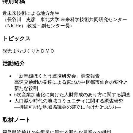
特別寄稿
近未来技術による地方創生
（長谷川 史彦 東北大学 未来科学技術共同研究センター
（NICHe） 教授・副センター長）
トピックス
観光まちづくりとＤＭＯ
活動紹介
「新幹線ほくとう連携研究会」調査報告
高速交通網の発達による東北の中枢都市仙台の変化と
新たな役割
6次産業加速化に向けた人財育成のあり方に関する調査
人口減少時代の地域コミュニティに関する調査研究
―持続可能な地域協議会の確立に向けた3つの力―
取材ノート
福島県浜通りから復興に資する新たな農業への挑戦