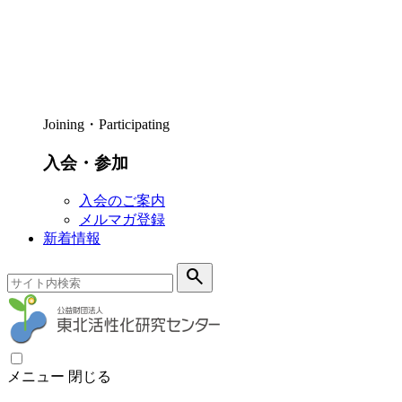
Joining・Participating
入会・参加
入会のご案内
メルマガ登録
新着情報
search
メニュー
閉じる