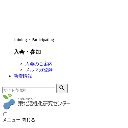
Joining・Participating
入会・参加
入会のご案内
メルマガ登録
新着情報
search
メニュー
閉じる