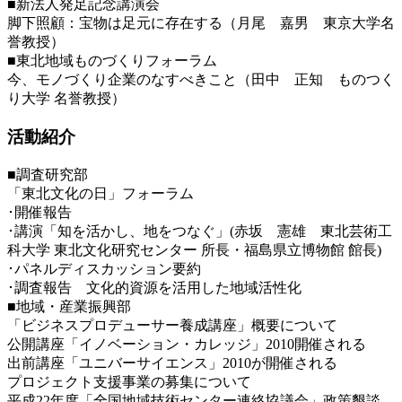
■新法人発足記念講演会
脚下照顧：宝物は足元に存在する（月尾 嘉男 東京大学名
誉教授）
■東北地域ものづくりフォーラム
今、モノづくり企業のなすべきこと（田中 正知 ものつく
り大学 名誉教授）
活動紹介
■調査研究部
「東北文化の日」フォーラム
･開催報告
･講演「知を活かし、地をつなぐ」(赤坂 憲雄 東北芸術工
科大学 東北文化研究センター 所長・福島県立博物館 館長)
･パネルディスカッション要約
･調査報告 文化的資源を活用した地域活性化
■地域・産業振興部
「ビジネスプロデューサー養成講座」概要について
公開講座「イノベーション・カレッジ」2010開催される
出前講座「ユニバーサイエンス」2010が開催される
プロジェクト支援事業の募集について
平成22年度「全国地域技術センター連絡協議会」政策懇談