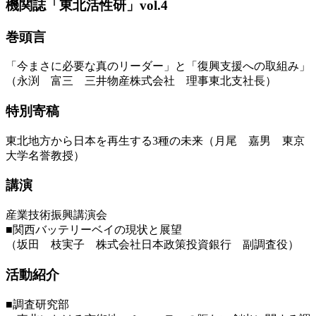
機関誌「東北活性研」vol.4
巻頭言
「今まさに必要な真のリーダー」と「復興支援への取組み」
（永渕 富三 三井物産株式会社 理事東北支社長）
特別寄稿
東北地方から日本を再生する3種の未来（月尾 嘉男 東京
大学名誉教授）
講演
産業技術振興講演会
■関西バッテリーベイの現状と展望
（坂田 枝実子 株式会社日本政策投資銀行 副調査役）
活動紹介
■調査研究部