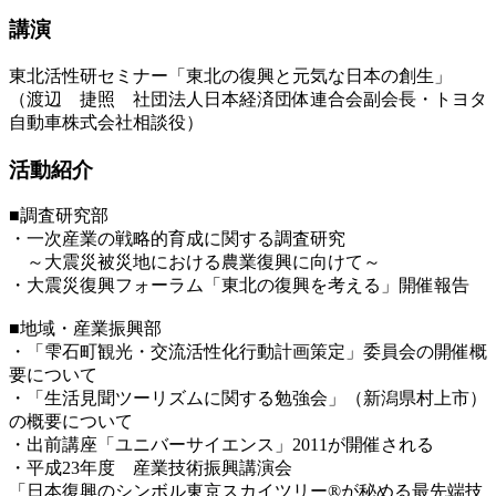
講演
東北活性研セミナー「東北の復興と元気な日本の創生」
（渡辺 捷照 社団法人日本経済団体連合会副会長・トヨタ
自動車株式会社相談役）
活動紹介
■調査研究部
・一次産業の戦略的育成に関する調査研究
～大震災被災地における農業復興に向けて～
・大震災復興フォーラム「東北の復興を考える」開催報告
■地域・産業振興部
・「雫石町観光・交流活性化行動計画策定」委員会の開催概
要について
・「生活見聞ツーリズムに関する勉強会」（新潟県村上市）
の概要について
・出前講座「ユニバーサイエンス」2011が開催される
・平成23年度 産業技術振興講演会
「日本復興のシンボル東京スカイツリー®が秘める最先端技