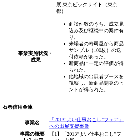
展:東京ビックサイト（東京
都）
商談件数のうち、成立見
込み及び継続中の案件有
り。
来場者の寿司屋から商品
サンプル（100枚）の送
事業実施状況・
付依頼があった。
成果
新商品に一定の評価が得
られた。
他地域の出展者ブースを
視察し、新商品開発のヒ
ントが得られた。
石巻信用金庫
「2013“よい仕事おこし”フェア」
事業名
への出展支援事業
事業の概要
【1】「2013“よい仕事おこし”フ