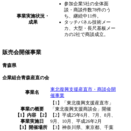
参加企業5社の全体面
談・商談件数78件のう
事業実施状況・
ち、継続中11件。
成果
タッチパネル技術メー
カ、大型・長尺基板メー
カの2社で商談成立。
販売会開催事業
青森県
企業組合青森産直の会
東北復興支援産直市・商談会開
事業名
催事業
【1】「東北復興支援産直市」
事業の概要
「東北復興支援商談会」開催
【1】内容 【2】
【2】平成25年6月、7月、8月、
事業実施日
9月、10月、平成26年2月
【3】開催場所
【3】神奈川県、東京都、千葉