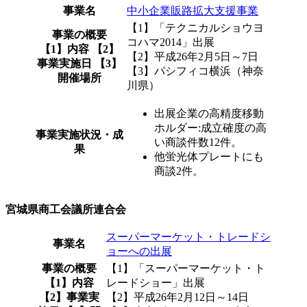
事業名
中小企業販路拡大支援事業
【1】「テクニカルショウヨ
事業の概要
コハマ2014」出展
【1】内容 【2】
【2】平成26年2月5日～7日
事業実施日 【3】
【3】パシフィコ横浜（神奈
開催場所
川県）
出展企業の高精度移動
ホルダー:成立確度の高
事業実施状況・成
い商談件数12件。
果
他蛍光体プレートにも
商談2件。
宮城県商工会議所連合会
スーパーマーケット・トレードシ
事業名
ョーへの出展
事業の概要
【1】「スーパーマーケット・ト
【1】内容
レードショー」出展
【2】事業実
【2】平成26年2月12日～14日