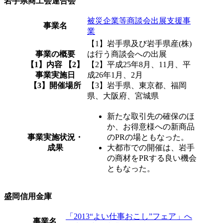
岩手県商工会連合会
被災企業等商談会出展支援事
事業名
業
【1】岩手県及び岩手県産(株)
事業の概要
は行う商談会への出展
【1】内容 【2】
【2】平成25年8月、11月、平
事業実施日
成26年1月、2月
【3】開催場所
【3】岩手県、東京都、福岡
県、大阪府、宮城県
新たな取引先の確保のほ
か、お得意様への新商品
事業実施状況・
のPRの場ともなった。
成果
大都市での開催は、岩手
の商材をPRする良い機会
ともなった。
盛岡信用金庫
「2013“よい仕事おこし”フェア」へ
事業名