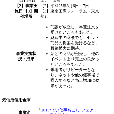
【1】内容
ェア」出展
【2】事業実
【2】平成25年8月6日～7日
施日 【3】開
【3】東京国際フォーラム（東京
催場所
都）
商談が成立し、早速注文を
受けたところもあった。
継続中の商談でも、セット
商品の提案を受けるなど、
販路拡大に期待。
事業実施状
殆どの商品が完売し、他の
況・成果
イベントより売上の良かっ
たところもあった。
来場者がリピーターとな
り、ネットや他の催事場で
購入するなど売上増加に効
果があった。
気仙沼信用金庫
「2013“よい仕事おこし”フェア」
事業名