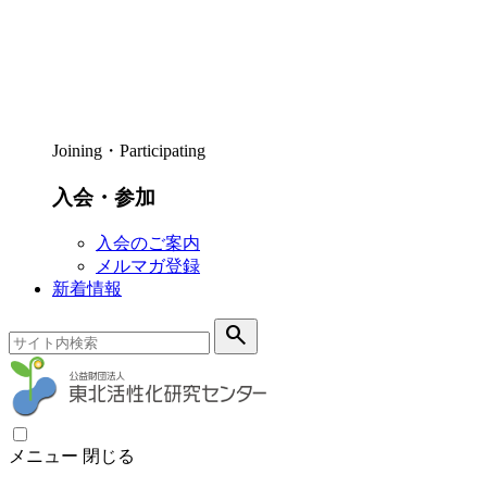
Joining・Participating
入会・参加
入会のご案内
メルマガ登録
新着情報
search
メニュー
閉じる