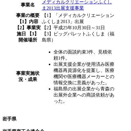
メディカルクリエーションふくし
事業名
ま2013出展支援事業
事業の概要
【1】「メディカルクリエーション
【1】内容
ふくしま2013」出展
【2】事業実
【2】平成25年10月30日～31日
施日 【3】
【3】ビッグパレットふくしま（福
開催場所
島県）
全体の面談約束3件、見積依
頼1件。
出展支援企業が使用済み医療
機器再資源化を提案し、医療
事業実施状
機関や医療機器メーカーとの
況・成果
情報交換に意義があった。
福島県の出展企業から青森の
出展外企業への商談依頼があ
った。
岩手県