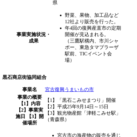
県
野菜、果物、加工品など
12社より販売を行った。
年4回の復興産直市の定期
事業実施状況・
開催が見込まれる。
成果
（三鷹駅構内、市川シャ
ポー、東急タマプラーザ
駅前、TICイベント会
場）
黒石商店街協同組合
事業名
宮古復興うまいもの市
事業の概要
【1】「黒石こみせまつり」開催
【1】内容
【2】平成25年9月14日～15日
【2】事業実
【3】観光物産館「津軽こみせ駅」
施日 【3】開
（青森県）
催場所
宮古市の海産物の販売を通じ