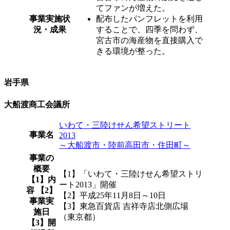
てファンが増えた。
事業実施状
配布したパンフレットを利用
況・成果
することで、四季を問わず、
宮古市の海産物を直接購入で
きる環境が整った。
岩手県
大船渡商工会議所
いわて・三陸けせん希望ストリート
事業名
2013
～大船渡市・陸前高田市・住田町～
事業の
概要
【1】「いわて・三陸けせん希望ストリ
【1】内
ート2013」開催
容 【2】
【2】平成25年11月8日～10日
事業実
【3】東急百貨店 吉祥寺店北側広場
施日
（東京都）
【3】開