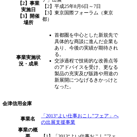
【2】事業
【2】平成25年8月6日～7日
実施日
【3】東京国際フォーラム（東京
【3】開催
都）
場所
首都圏を中心とした新規先で
具体的な商談に進んだ企業も
あり、今後の実績が期待され
る。
事業実施状
交渉過程で技術的な改善点等
況・成果
のアドバイスを受け、更なる
製品の充実及び販路や用途の
新展開につなげるきかっけと
なった。
会津信用金庫
「2013“よい仕事おこし”フェア」へ
事業名
の出展支援事業
事業の概
要
【1】「2013“よい仕事おこし”フェ