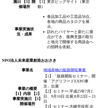
施日 【3】開
【3】東京ビッグサイト（東京
催場所
都）
食品加工品や工芸品58点、
各地の商品カタログを展
示。
事業実施状
訪れたバイヤーと新たに接
況・成果
点ができ、復興支援の取引
と地元で開催する商談会へ
の招聘を依頼。
NPO法人未来産業創造おおさき
事業名
地域産物の販路開拓事業
【1】「販路開拓セミナー」開
催「アグリフードEXPO東
京」出展
事業の概要
【2】セミナー:平成25年7月2
【1】内容 【2】
日、9月10日 出展:8月22日～23
事業実施日 【3】
日
開催場所
【3】セミナー:大崎市役所 出