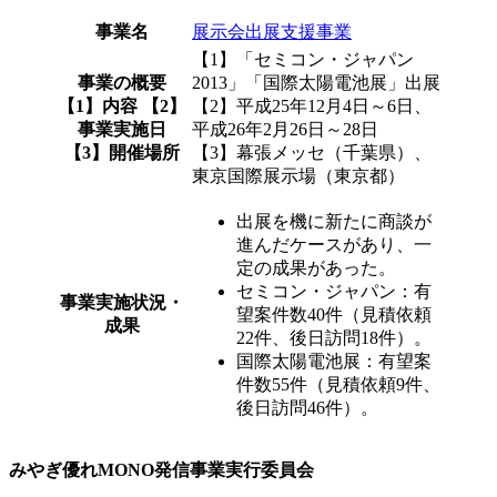
事業名
展示会出展支援事業
【1】「セミコン・ジャパン
事業の概要
2013」「国際太陽電池展」出展
【1】内容 【2】
【2】平成25年12月4日～6日、
事業実施日
平成26年2月26日～28日
【3】開催場所
【3】幕張メッセ（千葉県）、
東京国際展示場（東京都）
出展を機に新たに商談が
進んだケースがあり、一
定の成果があった。
セミコン・ジャパン：有
事業実施状況・
望案件数40件（見積依頼
成果
22件、後日訪問18件）。
国際太陽電池展：有望案
件数55件（見積依頼9件、
後日訪問46件）。
みやぎ優れMONO発信事業実行委員会