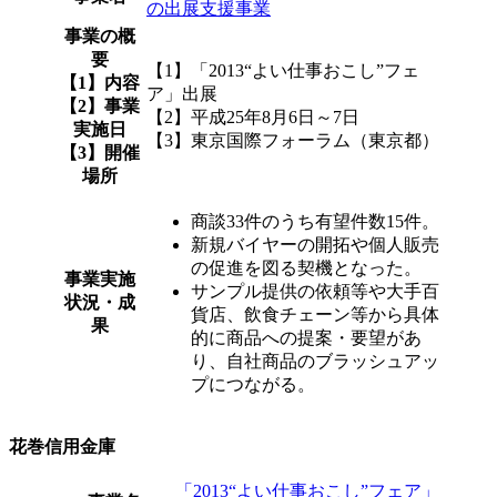
の出展支援事業
事業の概
要
【1】「2013“よい仕事おこし”フェ
【1】内容
ア」出展
【2】事業
【2】平成25年8月6日～7日
実施日
【3】東京国際フォーラム（東京都）
【3】開催
場所
商談33件のうち有望件数15件。
新規バイヤーの開拓や個人販売
の促進を図る契機となった。
事業実施
サンプル提供の依頼等や大手百
状況・成
貨店、飲食チェーン等から具体
果
的に商品への提案・要望があ
り、自社商品のブラッシュアッ
プにつながる。
花巻信用金庫
「2013“よい仕事おこし”フェア」