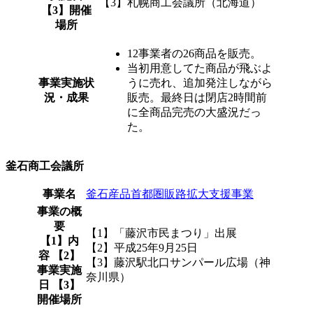
【3】札幌商工会議所（北海道）
【3】開催
場所
12事業者の26商品を販売。
当初用意してた商品が飛ぶよ
事業実施状
うに売れ、追加発注しながら
況・成果
販売。最終日は閉店2時間前
に全商品完売の大盛況だっ
た。
釜石商工会議所
事業名
釜石産品首都圏販路拡大支援事業
事業の概
要
【1】「藤沢市民まつり」出展
【1】内
【2】平成25年9月25日
容 【2】
【3】藤沢駅北口サンパール広場（神
事業実施
奈川県）
日 【3】
開催場所