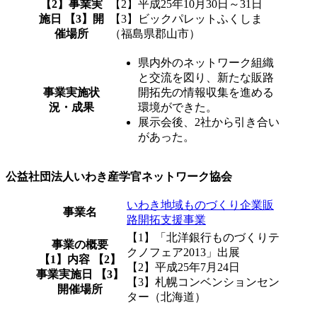
【2】事業実
【2】平成25年10月30日～31日
施日 【3】開
【3】ビックパレットふくしま
催場所
（福島県郡山市）
県内外のネットワーク組織
と交流を図り、新たな販路
事業実施状
開拓先の情報収集を進める
況・成果
環境ができた。
展示会後、2社から引き合い
があった。
公益社団法人いわき産学官ネットワーク協会
いわき地域ものづくり企業販
事業名
路開拓支援事業
【1】「北洋銀行ものづくりテ
事業の概要
クノフェア2013」出展
【1】内容 【2】
【2】平成25年7月24日
事業実施日 【3】
【3】札幌コンベンションセン
開催場所
ター（北海道）