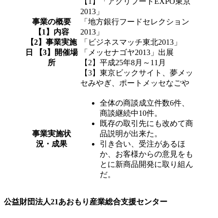
【1】「アグリフードEXPO東京
2013」
事業の概要
「地方銀行フードセレクション
【1】内容
2013」
【2】事業実施
「ビジネスマッチ東北2013」
日 【3】開催場
「メッセナゴヤ2013」出展
所
【2】平成25年8月～11月
【3】東京ビックサイト、夢メッ
セみやぎ、ポートメッセなごや
全体の商談成立件数6件、
商談継続中10件。
既存の取引先にも改めて商
事業実施状
品説明が出来た。
況・成果
引き合い、受注があるほ
か、お客様からの意見をも
とに新商品開発に取り組ん
だ。
公益財団法人21あおもり産業総合支援センター