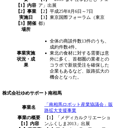
【1】内容
ア」出展
【2】事業
【2】平成25年8月6日～7日
実施日
【3】東京国際フォーラム（東京
【3】開催
都）
場所
全体の商談件数13件のうち、
成約件数4件。
事業実施
東北の食材に対する需要は意
状況・成
外に多く、首都圏の業者との
果
コラボで新規受注を確保した
企業もあるなど、販路拡大の
機会となった。
株式会社ゆめサポート南相馬
「南相馬ロボット産業協議会」販
事業名
路拡大支援事業
事業の概要
【1】「メディカルクリエーショ
【1】内容
ンふくしま2013」出展