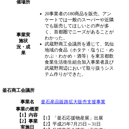
催場所
20事業者の180商品を販売。アン
ケートでは一般のスーパーや近隣
でも販売してほしいとの声が多
く、首都圏でニーズがあることが
事業実
わかった。
施状
武蔵野商工会議所を通じて、気仙
況・成
地域の食品（ホタテ・塩うに・め
果
かぶ・わかめ・酒等）を東京都飲
食業生活衛生組合加入事業者及び
武蔵野周辺において取り扱うシス
テム作りができた。
釜石商工会議所
事業名
釜石産品販路拡大販売支援事業
事業の概要
【1】内容
【1】「釜石応援物産展」出展
【2】事業
【2】平成25年7月25日～31日
実施日