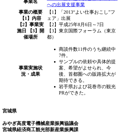
事業名
への出展支援事業
事業の概要
【1】「2013“よい仕事おこし”フ
【1】内容
ェア」出展
【2】事業実
【2】平成25年8月6日～7日
施日 【3】開
【3】東京国際フォーラム（東京
催場所
都）
商談件数11件のうち継続中
7件。
サンプルの依頼や具体的提
事業実施状
案、希望がよせられ、今
況・成果
後、首都圏への販路拡大が
期待できる。
岩手県および花巻市の観光
PRができた。
宮城県
みやぎ高度電子機械産業振興協議会
宮城県経済商工観光部新産業振興課