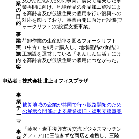
及び活性化のための事業。震災で流失した事
業
業再開に向け、地場産品の食品加工施設によ
の
る高齢者及び仮設住民の雇用を行い復興への
目
対応を図っており、事業再開に向けた設備(フ
的
ォークリフト)の設置支援事業。
事
業
荷卸作業の生産効率を図るフォークリフト
実
（中古）を9月に購入し、地場産品の食品加
施
工施設を運営している「あんしん生活」にけ
内
る高齢者及び仮設住民の雇用につながった。
容
申込者：株式会社 北上オフィスプラザ
事
業
被災地域の企業が共同で行う販路開拓のため
テ
の展示会開催による産業復旧・復興支援事業
ー
マ
「藤沢・岩手復興支援交流ビジネスマッチン
事
グフェア｣に三陸きずな商店と連携し、三陸
業