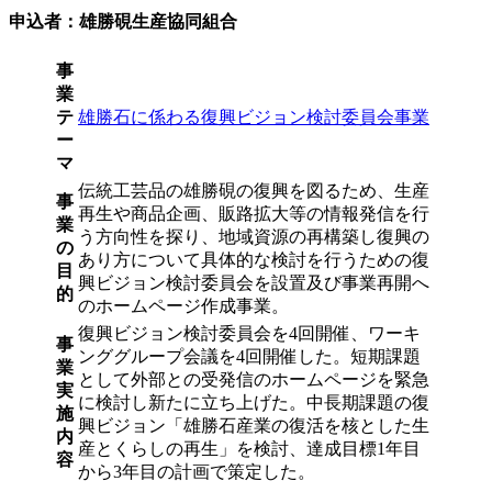
申込者：雄勝硯生産協同組合
事
業
テ
雄勝石に係わる復興ビジョン検討委員会事業
ー
マ
伝統工芸品の雄勝硯の復興を図るため、生産
事
再生や商品企画、販路拡大等の情報発信を行
業
う方向性を探り、地域資源の再構築し復興の
の
あり方について具体的な検討を行うための復
目
興ビジョン検討委員会を設置及び事業再開へ
的
のホームページ作成事業。
復興ビジョン検討委員会を4回開催、ワーキ
事
ンググループ会議を4回開催した。短期課題
業
として外部との受発信のホームページを緊急
実
に検討し新たに立ち上げた。中長期課題の復
施
興ビジョン「雄勝石産業の復活を核とした生
内
産とくらしの再生」を検討、達成目標1年目
容
から3年目の計画で策定した。