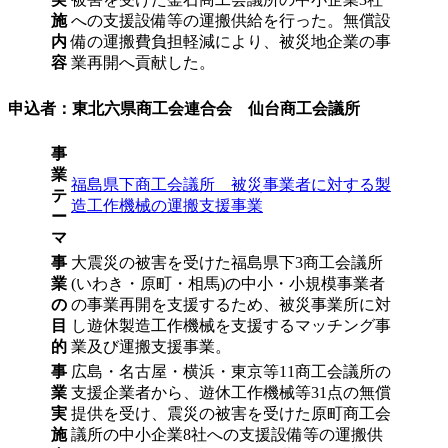
施
への支援設備等の運搬供給を行った。無償設
内
備の運搬費負担軽減により、被災地企業の事
容
業再開へ貢献した。
申込者：東北六県商工会連合会 仙台商工会議所
事
業
福島県下商工会議所 被災事業者に対する製
テ
造工作機械の運搬支援事業
ー
マ
事
大震災の被害を受けた福島県下3商工会議所
業
(いわき・原町・相馬)の中小・小規模事業者
の
の事業再開を支援するため、被災事業所に対
目
し遊休製造工作機械を支援するマッチング事
的
業及び運搬支援事業。
事
広島・名古屋・横浜・東京等11商工会議所の
業
支援企業者から、遊休工作機械等31点の無償
実
提供を受け、震災の被害を受けた原町商工会
施
議所の中小企業8社への支援設備等の運搬供