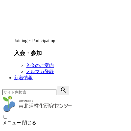
Joining・Participating
入会・参加
入会のご案内
メルマガ登録
新着情報
search
メニュー
閉じる