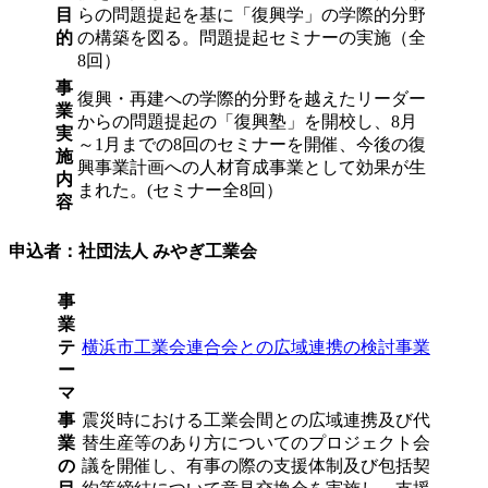
目
らの問題提起を基に「復興学」の学際的分野
的
の構築を図る。問題提起セミナーの実施（全
8回）
事
復興・再建への学際的分野を越えたリーダー
業
からの問題提起の「復興塾」を開校し、8月
実
～1月までの8回のセミナーを開催、今後の復
施
興事業計画への人材育成事業として効果が生
内
まれた。(セミナー全8回）
容
申込者：社団法人 みやぎ工業会
事
業
テ
横浜市工業会連合会との広域連携の検討事業
ー
マ
事
震災時における工業会間との広域連携及び代
業
替生産等のあり方についてのプロジェクト会
の
議を開催し、有事の際の支援体制及び包括契