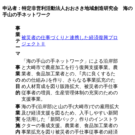
申込者：特定非営利活動法人おおさき地域創造研究会 海の
手山の手ネットワーク
事
業
被災者の仕事づくりと連携した経済復興プロ
テ
ジェクトⅡ
ー
マ
「海の手山の手ネットワーク」による沿岸部
事
と大崎市で農産加工を行う復興支援事業。農
業
業者、食品加工業者との、｢共に良くするた
の
めの仕組み｣を作り、さらなる事業拡充のた
目
め人材育成を図り販路拡大、被災者の手仕事
的
従事者の増員、生産管理体制の充実のための
支援事業。
事
海の手(沿岸部)と山の手(大崎市)での雇用拡大
業
及び経済支援を図るため、入手しやすい新聞
実
を活用した「新聞バック」作りのインストラ
施
クターの養成支援。農業者、食品加工業者の
内
事業拡充を図り被災者の手仕事従事者の経済