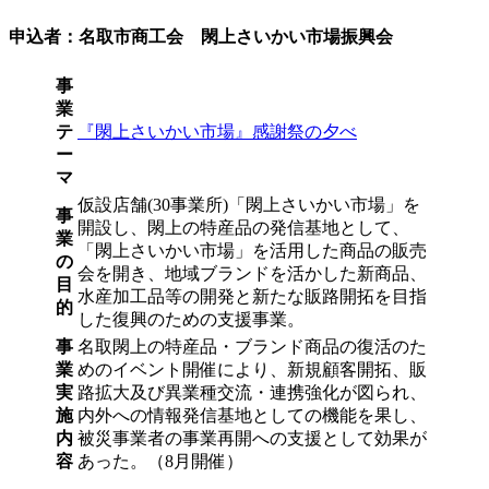
申込者：名取市商工会 閖上さいかい市場振興会
事
業
テ
『閖上さいかい市場』感謝祭の夕べ
ー
マ
仮設店舗(30事業所)「閖上さいかい市場」を
事
開設し、閖上の特産品の発信基地として、
業
「閖上さいかい市場」を活用した商品の販売
の
会を開き、地域ブランドを活かした新商品、
目
水産加工品等の開発と新たな販路開拓を目指
的
した復興のための支援事業。
事
名取閖上の特産品・ブランド商品の復活のた
業
めのイベント開催により、新規顧客開拓、販
実
路拡大及び異業種交流・連携強化が図られ、
施
内外への情報発信基地としての機能を果し、
内
被災事業者の事業再開への支援として効果が
容
あった。（8月開催）