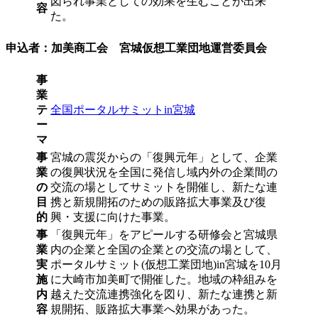
図られ事業としての効果を生むことが出来
容
た。
申込者：加美商工会 宮城仮想工業団地運営委員会
事
業
テ
全国ポータルサミットin宮城
ー
マ
事
宮城の震災からの「復興元年」として、企業
業
の復興状況を全国に発信し域内外の企業間の
の
交流の場としてサミットを開催し、新たな連
目
携と新規開拓のための販路拡大事業及び復
的
興・支援に向けた事業。
事
「復興元年」をアピールする研修会と宮城県
業
内の企業と全国の企業との交流の場として、
実
ポータルサミット(仮想工業団地)in宮城を10月
施
に大崎市加美町で開催した。地域の枠組みを
内
越えた交流連携強化を図り、新たな連携と新
容
規開拓、販路拡大事業へ効果があった。