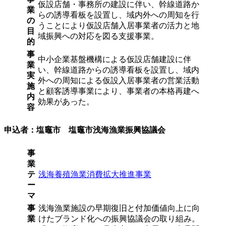
仮設店舗・事務所の建設に伴い、幹線道路か
業
らの誘導看板を設置し、域内外への周知を行
の
うことにより仮設店舗入居事業者の活力と地
目
域振興への対応を図る支援事業。
的
事
中小企業基盤機構による仮設店舗建設に伴
業
い、幹線道路からの誘導看板を設置し、域内
実
外への周知による仮設入居事業者の営業活動
施
と顧客誘導事業により、事業者の本格再建へ
内
効果があった。
容
申込者：塩竈市 塩竈市浅海漁業振興協議会
事
業
テ
浅海養殖漁業消費拡大推進事業
ー
マ
事
浅海漁業施設の早期復旧と付加価値向上に向
業
けたブランド化への振興協議会の取り組み。