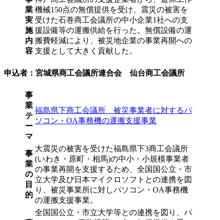
業
機械150点の無償提供を受け、震災の被害を
実
受けた石巻商工会議所の中小企業1社への支
施
援設備等の運搬供給を行った。無償設備の運
内
搬費軽減により、被災地企業の事業再開への
容
支援として大きく貢献した。
申込者：宮城県商工会議所連合会 仙台商工会議所
事
業
福島県下商工会議所 被災事業者に対するパ
テ
ソコン・OA事務機の運搬支援事業
ー
マ
大震災の被害を受けた福島県下3商工会議所
事
(いわき・原町・相馬)の中小・小規模事業者
業
の事業再開を支援するため、全国国公立・市
の
立大学及び日本マイクロソフトとの連携を図
目
り、被災事業所に対しパソコン・OA事務機
的
の運搬支援事業。
全国国公立・市立大学等との連携を図り、パ