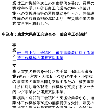
業
休工作機械等30点の無償提供を受け、震災の
実
被害を受けた釜石商工会議所の中小企業3社
施
への支援設備等の運搬供給を行った。無償設
内
備の運搬費負担軽減により、被災地企業の事
容
業再開へ貢献した。
申込者：東北六県商工会連合会 仙台商工会議所
事
業
岩手県下商工会議所 被災事業者に対する製
テ
造工作機械の運搬支援事業
ー
マ
事
大震災の被害を受けた岩手県下4商工会議所
業
(釜石・宮古・大船渡・久慈)の中小・小規模
の
事業者の事業再開を支援するため、被災事業
目
所に対し遊休製造工作機械を支援するマッチ
的
ング事業及び運搬支援事業。
事
横浜・刈谷商工会議所の支援企業者から、遊
業
休工作機械等30点の無償提供を受け、震災の
実
被害を受けた釜石商工会議所の中小企業3社