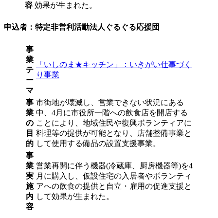
容
効果が生まれた。
申込者：特定非営利活動法人ぐるぐる応援団
事
業
「いしのま★キッチン」：いきがい仕事づく
テ
り事業
ー
マ
事
市街地が壊滅し、営業できない状況にある
業
中、4月に市役所一階への飲食店を開店する
の
ことにより、地域住民や復興ボランティアに
目
料理等の提供が可能となり、店舗整備事業と
的
して使用する備品の設置支援事業。
事
業
営業再開に伴う機器(冷蔵庫、厨房機器等)を4
実
月に購入し、仮設住宅の入居者やボランティ
施
アへの飲食の提供と自立・雇用の促進支援と
内
して効果が生まれた。
容