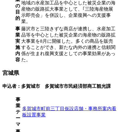
地域の水産加工品を中心とした被災企業の海
の
産物の販路拡大事業として、｢三陸海産物展
目
示即売会」を併設し、企業復興への支援事
的
業。
事
藤沢市と三陸きずな商店が連携し、水産加工
業
品等を中心とした被災企業の海産物の販路拡
実
大事業を8月に開催した。多くの商品を販売
施
することができ、新たな内外の連携と信頼関
内
係が生まれ復興支援としての事業効果があっ
容
た。
宮城県
申込者：多賀城市 多賀城市市民経済部商工観光課
事
業
多賀城市町前三丁目仮設店舗・事務所案内看
テ
板設置事業
ー
マ
事