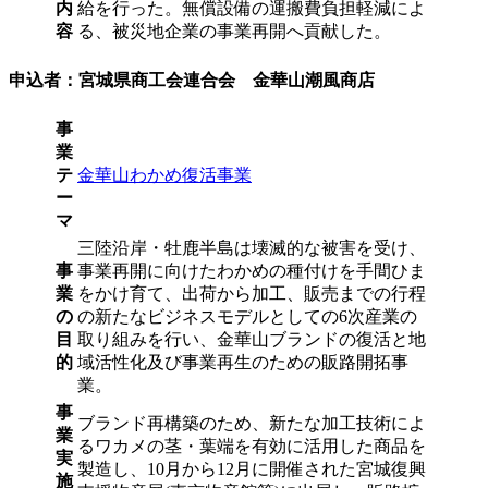
内
給を行った。無償設備の運搬費負担軽減によ
容
る、被災地企業の事業再開へ貢献した。
申込者：宮城県商工会連合会 金華山潮風商店
事
業
テ
金華山わかめ復活事業
ー
マ
三陸沿岸・牡鹿半島は壊滅的な被害を受け、
事
事業再開に向けたわかめの種付けを手間ひま
業
をかけ育て、出荷から加工、販売までの行程
の
の新たなビジネスモデルとしての6次産業の
目
取り組みを行い、金華山ブランドの復活と地
的
域活性化及び事業再生のための販路開拓事
業。
事
ブランド再構築のため、新たな加工技術によ
業
るワカメの茎・葉端を有効に活用した商品を
実
製造し、10月から12月に開催された宮城復興
施