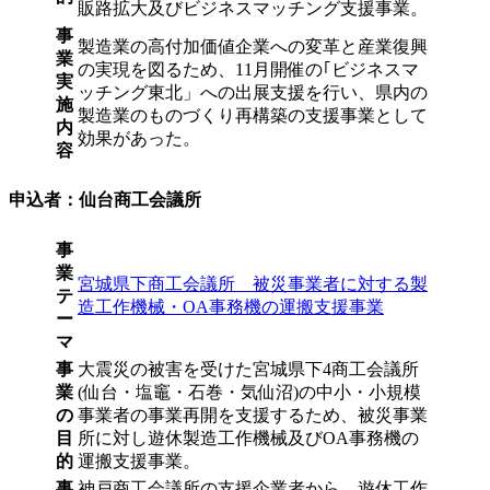
販路拡大及びビジネスマッチング支援事業。
事
製造業の高付加価値企業への変革と産業復興
業
の実現を図るため、11月開催の｢ビジネスマ
実
ッチング東北」への出展支援を行い、県内の
施
製造業のものづくり再構築の支援事業として
内
効果があった。
容
申込者：仙台商工会議所
事
業
宮城県下商工会議所 被災事業者に対する製
テ
造工作機械・OA事務機の運搬支援事業
ー
マ
事
大震災の被害を受けた宮城県下4商工会議所
業
(仙台・塩竈・石巻・気仙沼)の中小・小規模
の
事業者の事業再開を支援するため、被災事業
目
所に対し遊休製造工作機械及びOA事務機の
的
運搬支援事業。
事
神戸商工会議所の支援企業者から、遊休工作