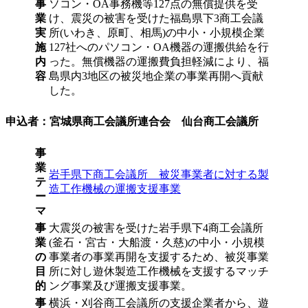
事
ソコン・OA事務機等127点の無償提供を受
業
け、震災の被害を受けた福島県下3商工会議
実
所(いわき、原町、相馬)の中小・小規模企業
施
127社へのパソコン・OA機器の運搬供給を行
内
った。無償機器の運搬費負担軽減により、福
容
島県内3地区の被災地企業の事業再開へ貢献
した。
申込者：宮城県商工会議所連合会 仙台商工会議所
事
業
岩手県下商工会議所 被災事業者に対する製
テ
造工作機械の運搬支援事業
ー
マ
事
大震災の被害を受けた岩手県下4商工会議所
業
(釜石・宮古・大船渡・久慈)の中小・小規模
の
事業者の事業再開を支援するため、被災事業
目
所に対し遊休製造工作機械を支援するマッチ
的
ング事業及び運搬支援事業。
事
横浜・刈谷商工会議所の支援企業者から、遊