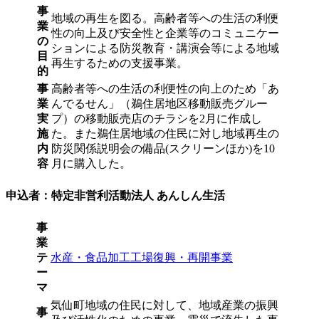
事
地域の再生を図る。高齢者等への生活の利便
業
性の向上及び安全性と企業等のコミュニケー
の
ションによる防災教育・講演会等による地域
目
再生するための支援事業。
的
事
高齢者等への生活の利便性の向上のため「あ
業
んでるせん」（鵜住居地区移動販売グルー
実
プ）の移動販売店のチラシを2月に作成し
施
た。また鵜住居地域の住民に対し地域再生の
内
防災関係説明会の備品(スクリーンほか)を10
容
月に購入した。
申込者：特定非営利活動法人 あんしん生活
事
業
テ
水産・食品加工工場復興・再開事業
ー
マ
気仙町地域の住民に対して、地域産業の振興
事