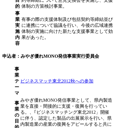
目
約等締結について意見交換会を実施し、支援
的
体制の方策検討事業。
事
業
有事の際の支援体制及び包括契約等締結並び
実
に連携について協議を行い、今後の広域連携
施
体制の実施に向けた新たな支援事業として効
内
果があった。
容
申込者：みやぎ優れMONO発信事業実行委員会
事
業
テ
ビジネスマッチ東北2012秋への参加
ー
マ
みやぎ優れMONO発信事業として、県内製造
事
業を直接・間接的に支援・復興を行ってい
業
る。、｢ビジネスマッチング東北2012」開催
の
に伴う、認定した製品の出展展示を行い、県
目
内製造業の産業の復興をアピールすると共に
的