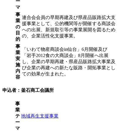
ー
マ
事
連合会会員の早期再建及び県産品販路拡大支
業
援事業として、公的機関等が開催する商談会
の
への出展、新規取引等の事業展開を図るため
目
の、企業活性化支援事業。
的
事
「いわて物産商談会in仙台」6月開催及び
業
「岩手2012食の大商談会」8月開催へ出展
実
し、企業の早期再建・県産品販路拡大事業及
施
び企業の再建への新たな販路・開拓事業とし
内
ての効果が生まれた。
容
申込者：釜石商工会議所
事
業
テ
地域再生支援事業
ー
マ