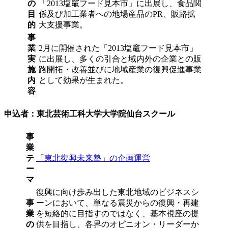
の
「2013塩竈フード見本市」に出展し、食品関
目
係及び加工業者への地場産品のPR、販路拡
的
大支援事業。
事
業
2月に開催された「2013塩竈フード見本市」
実
に出展し、多くの引合と域内外の企業との販
施
路開拓・改善並びに地域産業の復興促進事業
内
として効果が生まれた。
容
申込者：東北芸術工科大学大学院仙台スクール
事
業
テ
「東北復興未来塾」の企画運営
ー
マ
復興に向け歩み出した東北地域のビジネスシ
事
ーンにおいて、単なる震災からの復興・再建
業
を短絡的に目指すのではなく、基本視座の提
の
供を目指し、各界のオピニオン・リーダーか