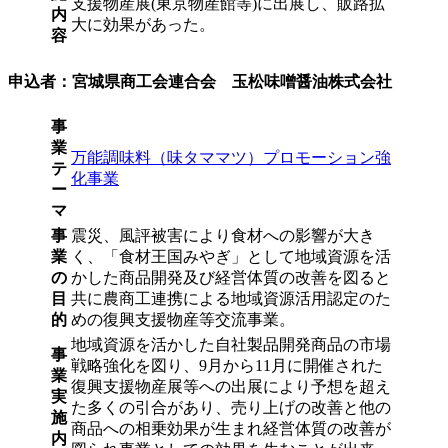
支援物産展(東京物産館等)に出展し、販路拡
内
大に効果があった。
容
申込者：宮城県商工会連合会 玉松味噌醤油株式会社
事
業
万能調味料（味タママツ）プロモーション強
テ
化事業
ー
マ
事
震災、風評被害により食材への影響が大き
業
く、「食材王国みやぎ」として地域資源を活
の
かした商品開発及び経営体質の改善を図ると
目
共に農商工連携による地域資源活用認定のた
的
めの復興支援物産等交流事業。
地域資源を活かした自社製品開発商品の市場
事
戦略強化を図り、9月から11月に開催された
業
復興支援物産展等への出展により予想を超え
実
た多くの引合があり、売り上げの改善と他の
施
商品への相乗効果が生まれ経営体質の改善が
内