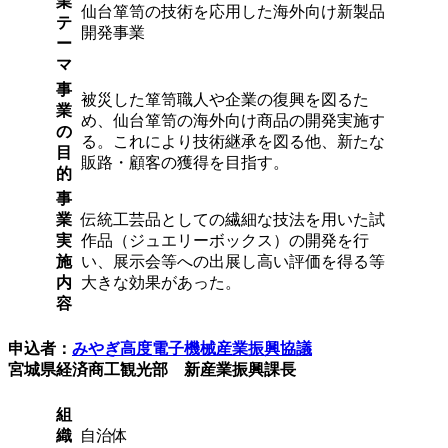
業
仙台箪笥の技術を応用した海外向け新製品
テ
開発事業
ー
マ
事
被災した箪笥職人や企業の復興を図るた
業
め、仙台箪笥の海外向け商品の開発実施す
の
る。これにより技術継承を図る他、新たな
目
販路・顧客の獲得を目指す。
的
事
業
伝統工芸品としての繊細な技法を用いた試
実
作品（ジュエリーボックス）の開発を行
施
い、展示会等への出展し高い評価を得る等
内
大きな効果があった。
容
申込者：
みやぎ高度電子機械産業振興協議
宮城県経済商工観光部 新産業振興課長
組
織
自治体