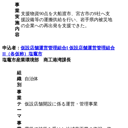
事
業
支援物資90点を大船渡市、宮古市の9社へ支
実
援設備等の運搬供給を行い、岩手県内被災地
施
の企業への再出発を支援できた。
内
容
申込者：
仮設店舗運営管理組合I 仮設店舗運営管理組合
II（各仮称）塩竈市
塩竈市産業環境部 商工港湾課長
組
織
自治体
別
事
業
テ
仮設店舗開設に係る運営・管理事業
ー
マ
事