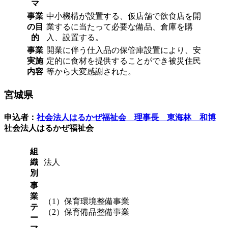
マ
事業
中小機構が設置する、仮店舗で飲食店を開
の目
業するに当たって必要な備品、倉庫を購
的
入、設置する。
事業
開業に伴う仕入品の保管庫設置により、安
実施
定的に食材を提供することができ被災住民
内容
等から大変感謝された。
宮城県
申込者：
社会法人はるかぜ福祉会 理事長 東海林 和博
社会法人はるかぜ福祉会
組
織
法人
別
事
業
（1）保育環境整備事業
テ
（2）保育備品整備事業
ー