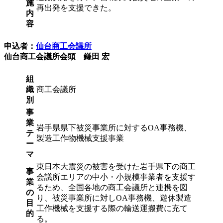
施
再出発を支援できた。
内
容
申込者：
仙台商工会議所
仙台商工会議所会頭 鎌田 宏
組
織
商工会議所
別
事
業
岩手県県下被災事業所に対するOA事務機、
テ
製造工作物機械支援事業
ー
マ
東日本大震災の被害を受けた岩手県下の商工
事
会議所エリアの中小・小規模事業者を支援す
業
るため、全国各地の商工会議所と連携を図
の
り、被災事業所に対しOA事務機、遊休製造
目
工作機械を支援する際の輸送運搬費に充て
的
る。