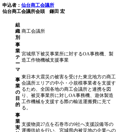
申込者：
仙台商工会議所
仙台商工会議所会頭 鎌田 宏
組
織
商工会議所
別
事
業
宮城県下被災事業所に対するOA事務機、製
テ
造工作物機械支援事業
ー
マ
東日本大震災の被害を受けた東北地方の商工
事
会議所エリアの中小・小規模事業者を支援す
業
るため、全国各地の商工会議所と連携を図
の
り、被災事業所に対しOA事務機、遊休製造
目
工作機械を支援する際の輸送運搬費に充て
的
る。
事
業
支援物資27点を石巻市の9社へ支援設備等の
実
運搬供給を行い、宮城県内被災地の企業への