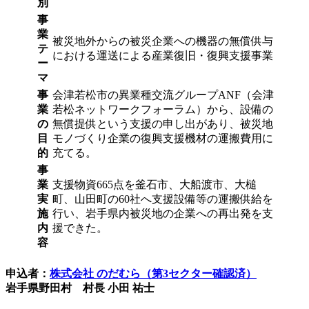
別
事
業
被災地外からの被災企業への機器の無償供与
テ
における運送による産業復旧・復興支援事業
ー
マ
事
会津若松市の異業種交流グループANF（会津
業
若松ネットワークフォーラム）から、設備の
の
無償提供という支援の申し出があり、被災地
目
モノづくり企業の復興支援機材の運搬費用に
的
充てる。
事
業
支援物資665点を釜石市、大船渡市、大槌
実
町、山田町の60社へ支援設備等の運搬供給を
施
行い、岩手県内被災地の企業への再出発を支
内
援できた。
容
申込者：
株式会社 のだむら（第3セクター確認済）
岩手県野田村 村長 小田 祐士