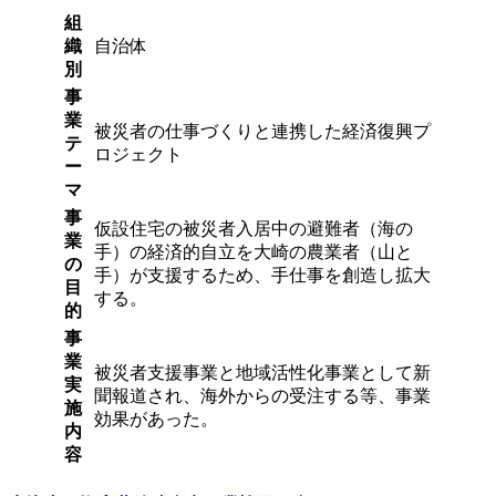
組
織
自治体
別
事
業
被災者の仕事づくりと連携した経済復興プ
テ
ロジェクト
ー
マ
事
仮設住宅の被災者入居中の避難者（海の
業
手）の経済的自立を大崎の農業者（山と
の
手）が支援するため、手仕事を創造し拡大
目
する。
的
事
業
被災者支援事業と地域活性化事業として新
実
聞報道され、海外からの受注する等、事業
施
効果があった。
内
容