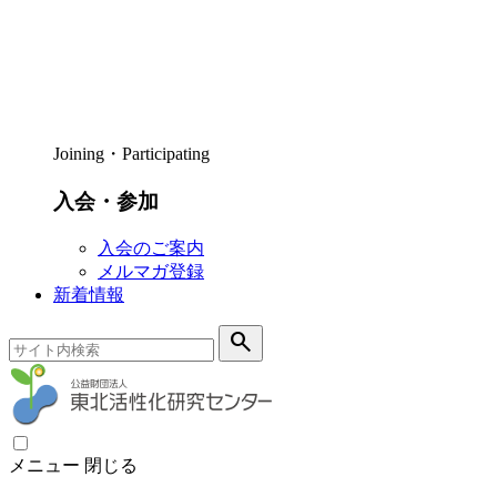
Joining・Participating
入会・参加
入会のご案内
メルマガ登録
新着情報
search
メニュー
閉じる