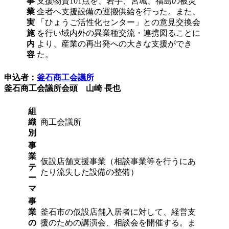
事
支援物資101点を、岩手、宮城、福島の被災
業
企者へ支援設備の運搬供給を行った。また、
実
「ひょうご活性化センター」との意見交換会
施
を行い域内外の異業種交流・連携図ることに
内
より、産業の再出発への大きな支援ができ
容
た。
申込者：
釜石商工会議所
釜石商工会議所会頭 山崎 長也
組
織
商工会議所
別
事
業
仮設店舗支援事業（相談事業等を行うにあ
テ
たり流失した設備の整備）
ー
マ
事
業
釜石市の仮設店舗入居者に対して、経営支
の
援のための講演会、相談会を開催する。ま