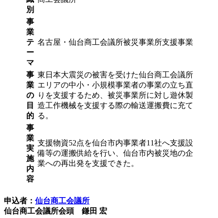
別
事
業
テ
名古屋・仙台商工会議所被災事業所支援事業
ー
マ
事
東日本大震災の被害を受けた仙台商工会議所
業
エリアの中小・小規模事業者の事業の立ち直
の
りを支援するため、被災事業所に対し遊休製
目
造工作機械を支援する際の輸送運搬費に充て
的
る。
事
業
支援物資52点を仙台市内事業者11社へ支援設
実
備等の運搬供給を行い、仙台市内被災地の企
施
業への再出発を支援できた。
内
容
申込者：
仙台商工会議所
仙台商工会議所会頭 鎌田 宏