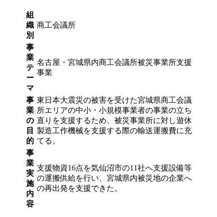
組
織
商工会議所
別
事
業
名古屋・宮城県内商工会議所被災事業所支援
テ
事業
ー
マ
事
東日本大震災の被害を受けた宮城県商工会議
業
所エリアの中小・小規模事業者の事業の立ち
の
直りを支援するため、被災事業所に対し遊休
目
製造工作機械を支援する際の輸送運搬費に充
的
てる。
事
業
支援物資16点を気仙沼市の11社へ支援設備等
実
の運搬供給を行い、宮城県内被災地の企業へ
施
の再出発を支援できた。
内
容