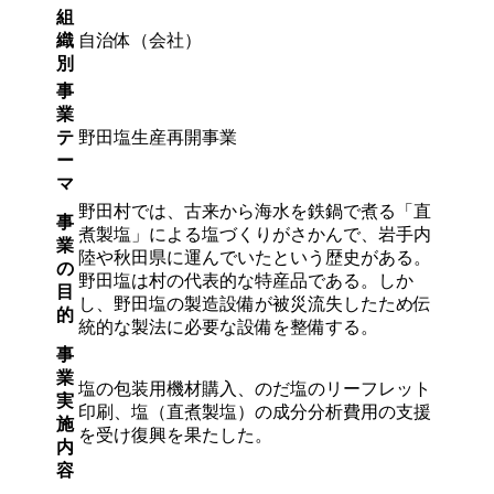
組
織
自治体（会社）
別
事
業
テ
野田塩生産再開事業
ー
マ
野田村では、古来から海水を鉄鍋で煮る「直
事
煮製塩」による塩づくりがさかんで、岩手内
業
陸や秋田県に運んでいたという歴史がある。
の
野田塩は村の代表的な特産品である。しか
目
し、野田塩の製造設備が被災流失したため伝
的
統的な製法に必要な設備を整備する。
事
業
塩の包装用機材購入、のだ塩のリーフレット
実
印刷、塩（直煮製塩）の成分分析費用の支援
施
を受け復興を果たした。
内
容