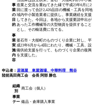
事
造業と交流を重ねてきた縁で平成23年6月に2
業
回に渡って合計2,420品目の機械・工具を同地
の
域内中小製造業者に提供し、事業継続を支援
目
してきた。今回は、各地から支援要請申出が
的
あった工作機械等の大型物資を提供すること
とし、その輸送費に当てる。
事
業
釜石市・大槌町のものづくり企業に対し、平
実
成23年6月から4回にわたり、機械・工具、設
施
備供給支援を行って、ものづくり企業の復興
内
を支援した。
容
申込者：
居酒屋 車屋酒場、中華料理 熊谷
陸前高田商工会 会長 阿部 勝也
組織
商工会（個人）
別
事業
テー
備品・倉庫購入事業