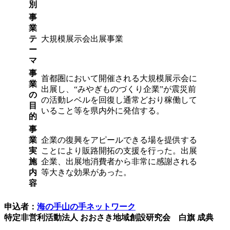
別
事
業
テ
大規模展示会出展事業
ー
マ
事
首都圏において開催される大規模展示会に
業
出展し、“みやぎものづくり企業”が震災前
の
の活動レベルを回復し通常どおり稼働して
目
いること等を県内外に発信する。
的
事
業
企業の復興をアピールできる場を提供する
実
ことにより販路開拓の支援を行った。出展
施
企業、出展地消費者から非常に感謝される
内
等大きな効果があった。
容
申込者：
海の手山の手ネットワーク
特定非営利活動法人 おおさき地域創設研究会 白旗 成典