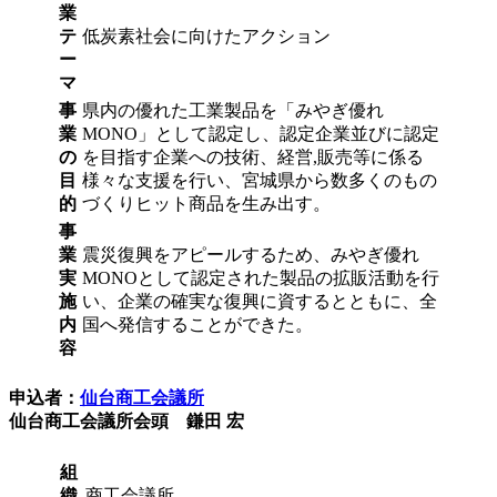
業
テ
低炭素社会に向けたアクション
ー
マ
事
県内の優れた工業製品を「みやぎ優れ
業
MONO」として認定し、認定企業並びに認定
の
を目指す企業への技術、経営,販売等に係る
目
様々な支援を行い、宮城県から数多くのもの
的
づくりヒット商品を生み出す。
事
業
震災復興をアピールするため、みやぎ優れ
実
MONOとして認定された製品の拡販活動を行
施
い、企業の確実な復興に資するとともに、全
内
国へ発信することができた。
容
申込者：
仙台商工会議所
仙台商工会議所会頭 鎌田 宏
組
織
商工会議所