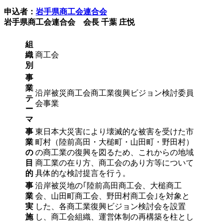
申込者：
岩手県商工会連合会
岩手県商工会連合会 会長 千葉 庄悦
組
織
商工会
別
事
業
沿岸被災商工会商工業復興ビジョン検討委員
テ
会事業
ー
マ
事
東日本大災害により壊滅的な被害を受けた市
業
町村（陸前高田・大槌町・山田町・野田村）
の
の商工業の復興を図るため、これからの地域
目
商工業の在り方、商工会のあり方等について
的
具体的な検討提言を行う。
事
沿岸被災地の｢陸前高田商工会、大槌商工
業
会、山田町商工会、野田村商工会｣を対象と
実
した、各商工業復興ビジョン検討会を設置
施
し、商工会組織、運営体制の再構築を柱とし