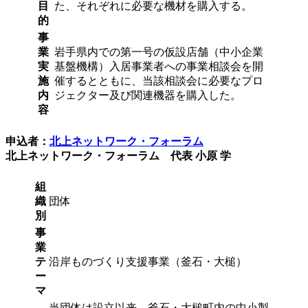
目
た、それぞれに必要な機材を購入する。
的
事
業
岩手県内での第一号の仮設店舗（中小企業
実
基盤機構）入居事業者への事業相談会を開
施
催するとともに、当該相談会に必要なプロ
内
ジェクター及び関連機器を購入した。
容
申込者：
北上ネットワーク・フォーラム
北上ネットワーク・フォーラム 代表 小原 学
組
織
団体
別
事
業
テ
沿岸ものづくり支援事業（釜石・大槌）
ー
マ
当団体は設立以来、釜石・大槌町内の中小製