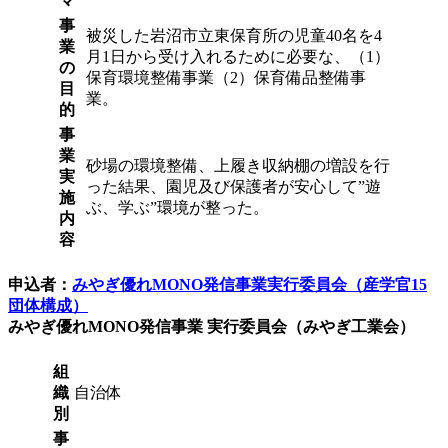
マ
事
被災した岩沼市立東保育所の児童40名を4
業
月1日から受け入れるために必要な、（1）
の
保育環境整備事業（2）保育備品整備事
目
業。
的
事
業
砂場の環境整備、上履き収納棚の増設を行
実
った結果、園児及び保護者が安心して”遊
施
ぶ、学ぶ”環境が整った。
内
容
申込者：
みやぎ優れMONO発信事業実行委員会（産学官15
団体構成）
みやぎ優れMONO発信事業 実行委員会（みやぎ工業会）
組
織
自治体
別
事