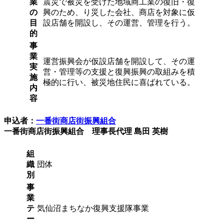
業
震災で被災を受けた地域商工業の復旧・復
の
興のため、り災した会社、商店を対象に仮
目
設店舗を開設し、その運営、管理を行う。
的
事
業
運営振興会が仮設店舗を開設して、その運
実
営・管理等の支援と復興振興の取組みを積
施
極的に行い、被災地住民に喜ばれている。
内
容
申込者：
一番街商店街振興組合
一番街商店街振興組合 理事長代理 島田 英樹
組
織
団体
別
事
業
テ
気仙沼まちなか復興支援隊事業
ー