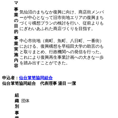
マ
事
気仙沼のまちなか復興に向け、商店街メンバ
業
ーが中心となって旧市街地エリアの復興まち
の
づくり構想プランの検討を行い、従前よりも
目
にぎわいあふれた商店づくりを目指す。
的
事
中心市街地（南町、魚町、八日町、一番街）
業
における、復興構想を早稲田大学の助言のも
実
と取りまとめ、行政機関への発信を行った。
施
これにより復興再生事業計画への大きな一歩
内
を踏み出すことができた。
容
申込者：
仙台箪笥協同組合
仙台箪笥協同組合 代表理事 湯目 一潔
組
織
団体
別
事