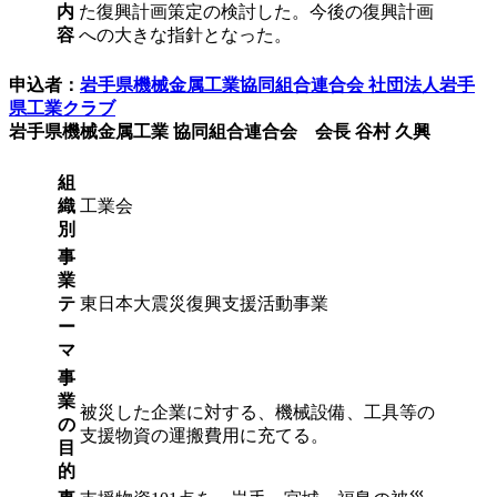
内
た復興計画策定の検討した。今後の復興計画
容
への大きな指針となった。
申込者：
岩手県機械金属工業協同組合連合会 社団法人岩手
県工業クラブ
岩手県機械金属工業 協同組合連合会 会長 谷村 久興
組
織
工業会
別
事
業
テ
東日本大震災復興支援活動事業
ー
マ
事
業
被災した企業に対する、機械設備、工具等の
の
支援物資の運搬費用に充てる。
目
的