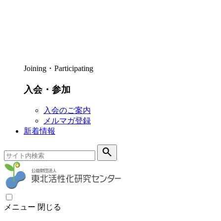
Joining・Participating
入会・参加
入会のご案内
メルマガ登録
新着情報
search
メニュー
閉じる