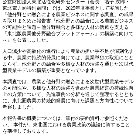
公益財団法人東北活性化研究センター（会長：増子 次郎・
東北電⼒㈱特別顧問）では、2025年度事業として実施した
「他分野との融合による農業ビジネスに関する調査」の成果
を取りまとめた報告書『他分野との融合による農業ビジネス
の可能性と課題～他分野融合と多様な人材の活躍を支える
「東北版農業他分野融合プラットフォーム」の構築に向けて
～』を公表しました。
人口減少や高齢化の進行により農業の担い手不足が深刻化す
る中、農業の持続的発展に向けては、農業単独の取組にとど
まらず、他分野との融合や多様な人材の活躍を通じた次世代
型農業モデルの構築が重要となっています。
本調査では、農業と他分野の融合による次世代型農業モデル
の可能性や、多様な人材の活躍を含めた農業経営の持続性向
上の方策について、先進事例の分析を通じて整理するととも
に、東北圏農業の持続的発展に向けた課題と方向性について
考察しました。
本報告書の概要については、添付の要約資料ご参照くださ
い。 本件が、東北圏における農業政策の議論に資すること
を期待しております。