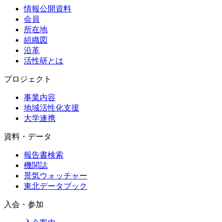
情報公開資料
会員
所在地
組織図
沿革
活性研とは
プロジェクト
事業内容
地域活性化支援
大学連携
資料・データ
報告書検索
機関誌
景気ウォッチャー
東北データブック
入会・参加