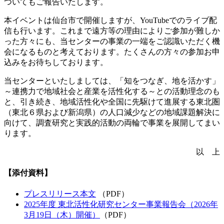
ついてもご報告いたします。
本イベントは仙台市で開催しますが、YouTubeでのライブ配
信も行います。これまで遠方等の理由によりご参加が難しか
った方々にも、当センターの事業の一端をご認識いただく機
会になるものと考えております。たくさんの方々の参加お申
込みをお待ちしております。
当センターといたしましては、「知をつなぎ、地を活かす」
～連携力で地域社会と産業を活性化する～との活動理念のも
と、引き続き、地域活性化や全国に先駆けて進展する東北圏
（東北６県および新潟県）の人口減少などの地域課題解決に
向けて、調査研究と実践的活動の両輪で事業を展開してまい
ります。
以 上
【添付資料】
プレスリリース本文
（PDF）
2025年度 東北活性化研究センター事業報告会（2026年
3⽉19⽇（木）開催）
（PDF）