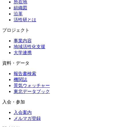
所在地
組織図
沿革
活性研とは
プロジェクト
事業内容
地域活性化支援
大学連携
資料・データ
報告書検索
機関誌
景気ウォッチャー
東北データブック
入会・参加
入会案内
メルマガ登録