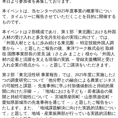
本日より参加者を募集しております。
本イベントは、当センターの2025年度事業の概要等につい
て、タイムリーに報告させていただくことを目的に開催する
ものです。
本イベントは２部構成であり、第１部「東北圏における外国
人材の受け入れと多文化共生社会の実現に向けて」では、
「外国人材とともに歩み続ける東北圏 － 特定技能外国人調
査から －」と題したご報告の後、東洋ワーク株式会社 取締
役 国際事業部長の里見 誠（さとみ まこと）様から「外国人
材の定着と活躍を支える現場の実践 － 登録支援機関と受け
入れ企業の視点から －」と題してご講演をいただきます。
第２部「東北活性研 事業報告」では、2025年度に実施した2
つの調査研究について「他分野との融合による農業ビジネス
の可能性と課題 － 先進事例に学ぶ付加価値創出と持続的展
開に向けた示唆 －」「地域における子ども・若者議会の展
開と持続可能性について － 宮城県柴田町・山形県遊佐町・
愛知県新城市の先進事例を通じて －」と題したご報告をい
たします。また、「地域課題解決に向けた実践的活動につい
て」と題して、地域・産業振興部が行っている実践的活動に