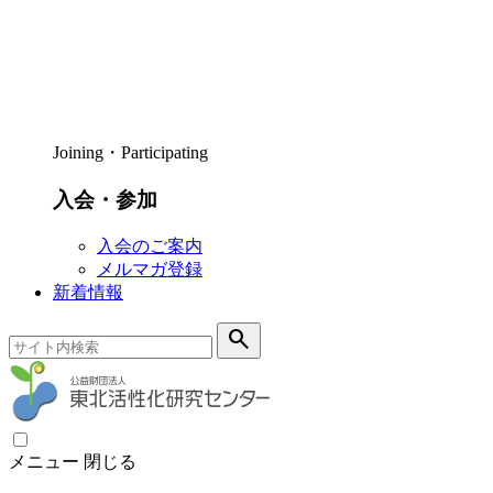
Joining・Participating
入会・参加
入会のご案内
メルマガ登録
新着情報
search
メニュー
閉じる