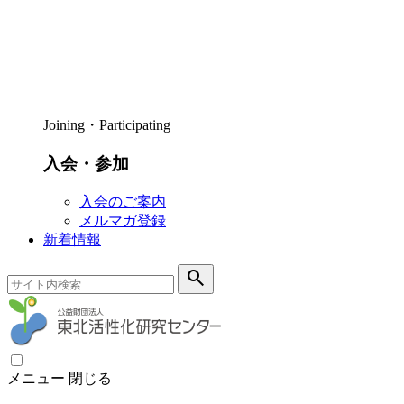
Joining・Participating
入会・参加
入会のご案内
メルマガ登録
新着情報
search
メニュー
閉じる