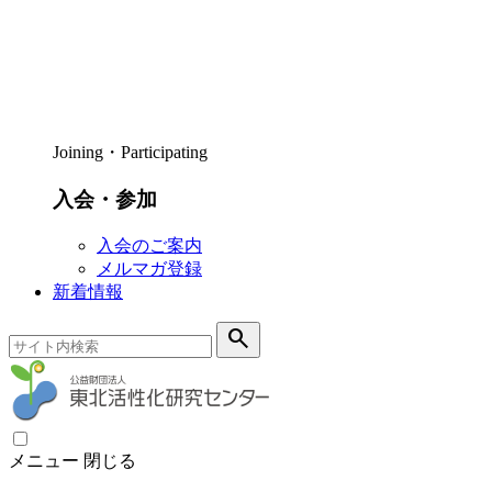
Joining・Participating
入会・参加
入会のご案内
メルマガ登録
新着情報
search
メニュー
閉じる