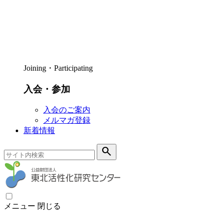
Joining・Participating
入会・参加
入会のご案内
メルマガ登録
新着情報
search
メニュー
閉じる