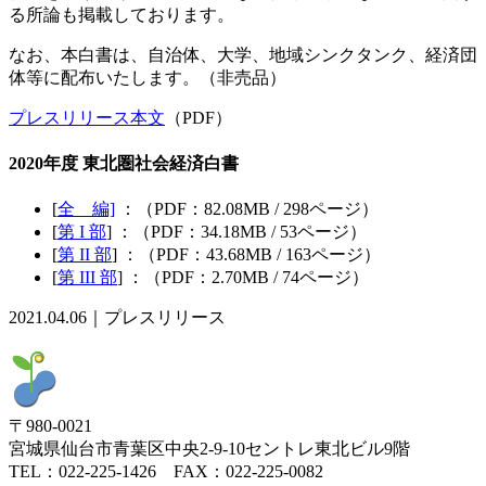
る所論も掲載しております。
なお、本白書は、自治体、大学、地域シンクタンク、経済団
体等に配布いたします。（非売品）
プレスリリース本文
（PDF）
2020年度 東北圏社会経済白書
[
全 編]
：（PDF：82.08MB / 298ページ）
[
第 I 部
] ：（PDF：34.18MB / 53ページ）
[
第 II 部
] ：（PDF：43.68MB / 163ページ）
[
第 III 部
] ：（PDF：2.70MB / 74ページ）
2021.04.06｜プレスリリース
〒980-0021
宮城県仙台市青葉区中央2-9-10セントレ東北ビル9階
TEL：022-225-1426 FAX：022-225-0082