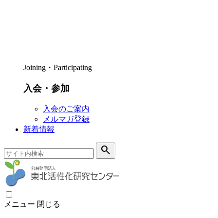
Joining・Participating
入会・参加
入会のご案内
メルマガ登録
新着情報
search
メニュー
閉じる