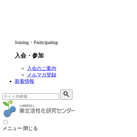
Joining・Participating
入会・参加
入会のご案内
メルマガ登録
新着情報
search
メニュー
閉じる