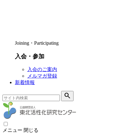
Joining・Participating
入会・参加
入会のご案内
メルマガ登録
新着情報
search
メニュー
閉じる