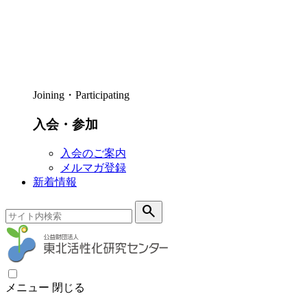
Joining・Participating
入会・参加
入会のご案内
メルマガ登録
新着情報
search
メニュー
閉じる