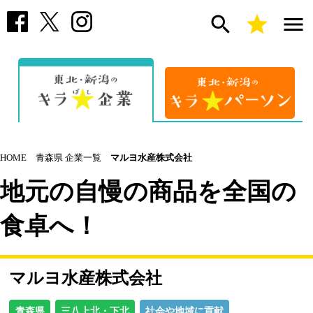
search
star
menu
HOME
青森県 企業一覧
マルヨ水産株式会社
地元の自慢の商品を全国の
食卓へ！
マルヨ水産株式会社
青森県
三八上北・下北
社会や地域に貢献