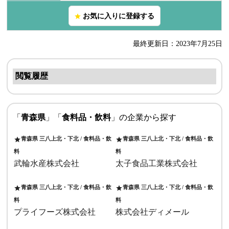
お気に入りに登録する
star
最終更新日：2023年7月25日
閲覧履歴
「
青森県
」「
食料品・飲料
」の企業から探す
青森県 三八上北・下北 / 食料品・飲
青森県 三八上北・下北 / 食料品・飲
star
star
料
料
武輪水産株式会社
太子食品工業株式会社
青森県 三八上北・下北 / 食料品・飲
青森県 三八上北・下北 / 食料品・飲
star
star
料
料
プライフーズ株式会社
株式会社ディメール