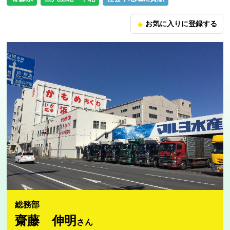
お気に入りに登録する
star
総務部
齋藤 伸明
さん