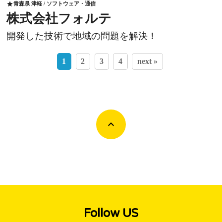
青森県 津軽 / ソフトウェア・通信
star
株式会社フォルテ
開発した技術で地域の問題を解決！
1
2
3
4
next »
Follow US