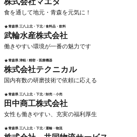
株式会社マエダ
食を通して地元・青森を元気に！
青森県 三八上北・下北 / 食料品・飲料
star
武輪水産株式会社
働きやすい環境が一番の魅力です
青森県 津軽 / 精密・医療機器
star
株式会社テクニカル
国内有数の研磨技術で依頼に応える
青森県 三八上北・下北 / 卸売・小売
star
田中商工株式会社
女性も働きやすい、充実の福利厚生
青森県 三八上北・下北 / 運輸・物流
star