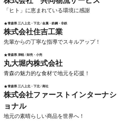
株式会社 共同物流サービス
「ヒト」に恵まれている環境に感謝
青森県 三八上北・下北 / 金属・鉄鋼・非鉄
star
株式会社住吉工業
先輩からの丁寧な指導でスキルアップ！
青森県 津軽 / 卸売・小売
star
丸大堀内株式会社
青森の魅力的な食材で地元を応援！
青森県 三八上北・下北 / 商社
star
株式会社ファーストインターナシ
ョナル
地元の素晴らしい商品を世界へ！