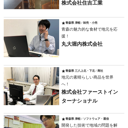
株式会社住吉工業
star
青森県 津軽 / 卸売・小売
青森の魅力的な食材で地元を応
援！
丸大堀内株式会社
star
青森県 三八上北・下北 / 商社
地元の素晴らしい商品を世界
へ！
株式会社ファーストイン
ターナショナル
star
青森県 津軽 / ソフトウェア・通信
開発した技術で地域の問題を解