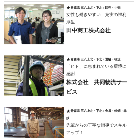
star
青森県 三八上北・下北 / 卸売・小売
女性も働きやすい、充実の福利
厚生
田中商工株式会社
star
青森県 三八上北・下北 / 運輸・物流
「ヒト」に恵まれている環境に
感謝
株式会社 共同物流サー
ビス
star
青森県 三八上北・下北 / 金属・鉄鋼・非
鉄
先輩からの丁寧な指導でスキル
アップ！