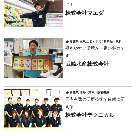
に！
株式会社マエダ
star
青森県 三八上北・下北 / 食料品・飲料
働きやすい環境が一番の魅力で
す
武輪水産株式会社
star
青森県 津軽 / 精密・医療機器
国内有数の研磨技術で依頼に応
える
株式会社テクニカル