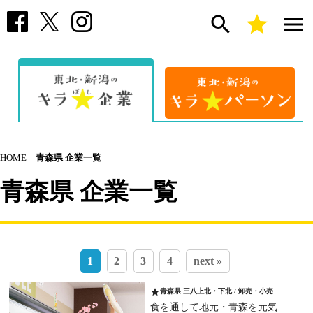
search
star
menu
HOME
青森県 企業一覧
青森県 企業一覧
1
2
3
4
next »
star
青森県 三八上北・下北 / 卸売・小売
食を通して地元・青森を元気