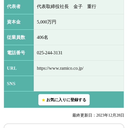
代表者
代表取締役社長 金子 重行
資本金
5,000万円
従業員数
406名
電話番号
025-244-3131
URL
https://www.ramico.co.jp/
SNS
お気に入りに登録する
star
最終更新日：2023年12月28日