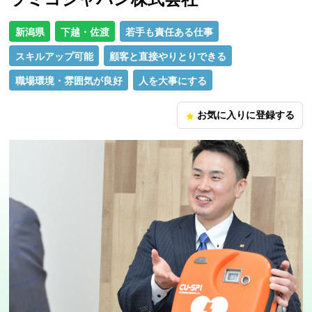
新潟県
下越・佐渡
若手も責任ある仕事
スキルアップ可能
顧客と直接やりとりできる
職場環境・雰囲気が良好
人を大事にする
お気に入りに登録する
star