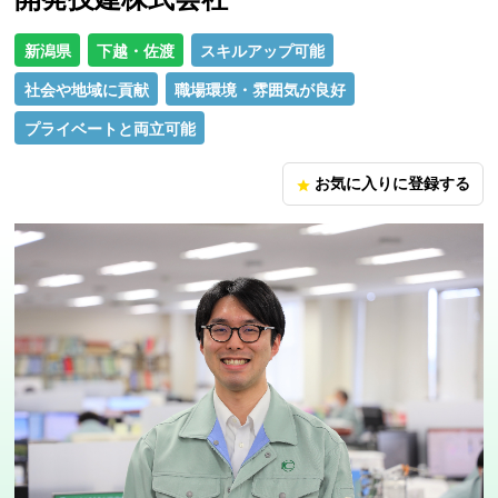
新潟県
下越・佐渡
スキルアップ可能
社会や地域に貢献
職場環境・雰囲気が良好
プライベートと両立可能
お気に入りに登録する
star