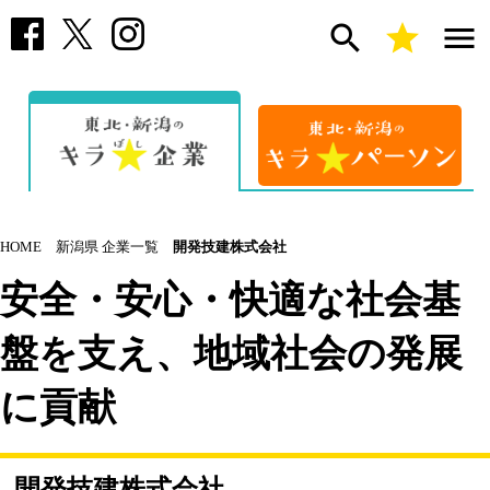
search
star
menu
HOME
新潟県 企業一覧
開発技建株式会社
安全・安心・快適な社会基
盤を支え、地域社会の発展
に貢献
開発技建株式会社