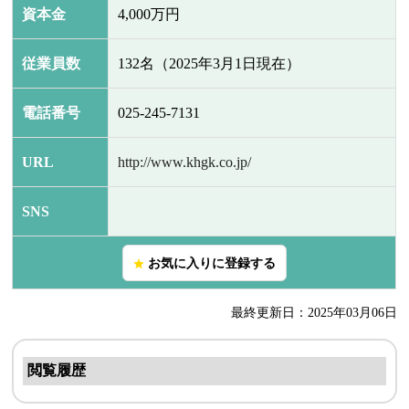
資本金
4,000万円
従業員数
132名（2025年3月1日現在）
電話番号
025-245-7131
URL
http://www.khgk.co.jp/
SNS
お気に入りに登録する
star
最終更新日：2025年03月06日
閲覧履歴