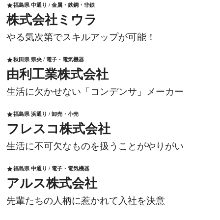
福島県 中通り / 金属・鉄鋼・非鉄
star
株式会社ミウラ
やる気次第でスキルアップが可能！
秋田県 県央 / 電子・電気機器
star
由利工業株式会社
生活に欠かせない「コンデンサ」メーカー
福島県 浜通り / 卸売・小売
star
フレスコ株式会社
生活に不可欠なものを扱うことがやりがい
福島県 中通り / 電子・電気機器
star
アルス株式会社
先輩たちの人柄に惹かれて入社を決意