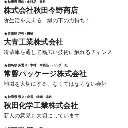
秋田県 県南 / 食料品・飲料
star
株式会社秋田今野商店
食生活を支える、縁の下の力持ち！
青森県 津軽 / 機械
star
大青工業株式会社
冷蔵庫を通して幅広い技術に触れるチャンス
福島県 浜通り / 木材・木製品・パルプ・紙
star
常磐パッケージ株式会社
地域を大切にする、なくてはならない会社
秋田県 県央 / 金属・鉄鋼・非鉄
star
秋田化学工業株式会社
新人の意見も大切にしています