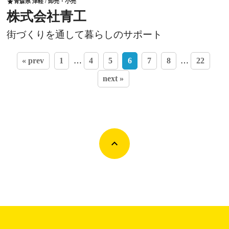
青森県 津軽 / 卸売・小売
star
株式会社青工
街づくりを通して暮らしのサポート
« prev
1
…
4
5
6
7
8
…
22
next »