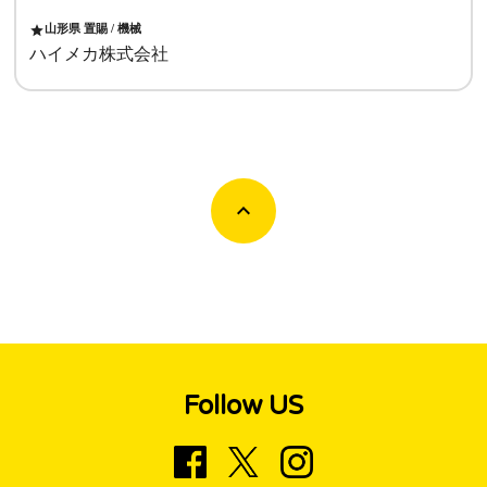
山形県 置賜 / 機械
star
ハイメカ株式会社
Follow US