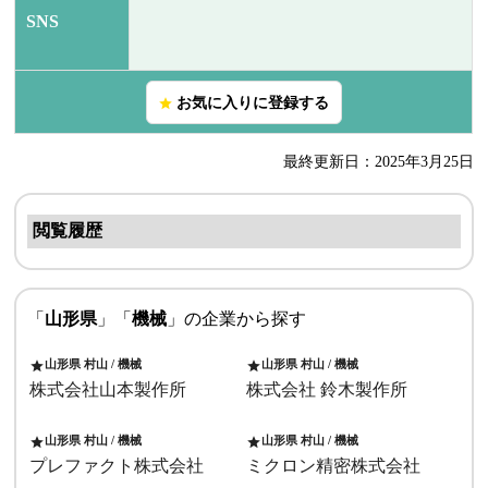
SNS
お気に入りに登録する
star
最終更新日：2025年3月25日
閲覧履歴
「
山形県
」「
機械
」の企業から探す
山形県 村山 / 機械
山形県 村山 / 機械
star
star
株式会社山本製作所
株式会社 鈴木製作所
山形県 村山 / 機械
山形県 村山 / 機械
star
star
プレファクト株式会社
ミクロン精密株式会社