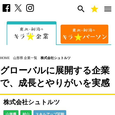
search
star
menu
HOME
山形県 企業一覧
株式会社シュトルツ
グローバルに展開する企業
で、成長とやりがいを実感
株式会社シュトルツ
山形県
村山
スキルアップ可能