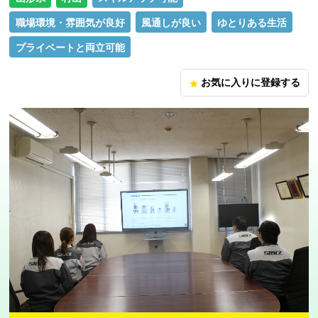
職場環境・雰囲気が良好
風通しが良い
ゆとりある生活
プライベートと両立可能
お気に入りに登録する
star