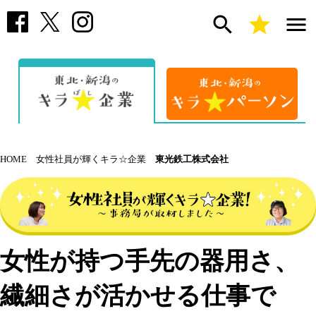
search
star
menu
HOME
女性社員が輝くキラ☆企業
東光鉄工株式会社
女性が持つ手先の器用さ、
繊細さが活かせる仕事で