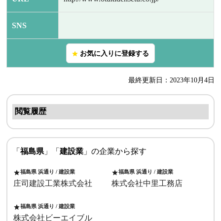
SNS
お気に入りに登録する
star
最終更新日：2023年10月4日
閲覧履歴
「
福島県
」「
建設業
」の企業から探す
福島県 浜通り / 建設業
福島県 浜通り / 建設業
star
star
庄司建設工業株式会社
株式会社中里工務店
福島県 浜通り / 建設業
star
株式会社ビーエイブル