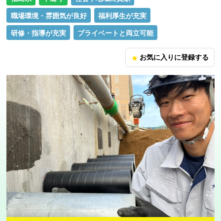
職場環境・雰囲気が良好
福利厚生が充実
研修・指導が充実
プライベートと両立可能
お気に入りに登録する
star