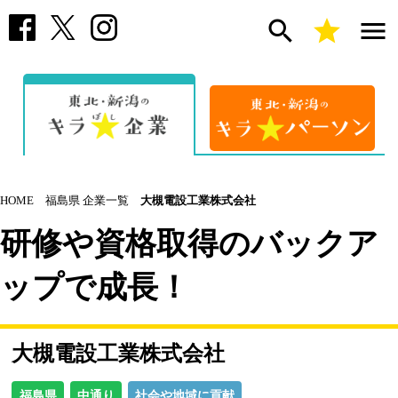
search
star
menu
HOME
福島県 企業一覧
大槻電設工業株式会社
研修や資格取得のバックア
ップで成長！
大槻電設工業株式会社
福島県
中通り
社会や地域に貢献