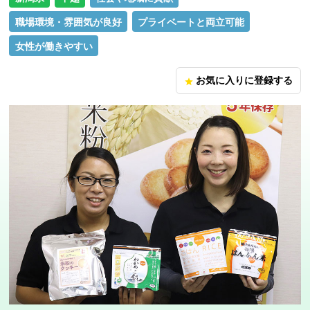
職場環境・雰囲気が良好
プライベートと両立可能
女性が働きやすい
お気に入りに登録する
star