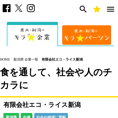
search
star
menu
HOME
新潟県 企業一覧
有限会社エコ・ライス新潟
食を通して、社会や人のチ
カラに
有限会社エコ・ライス新潟
新潟県
中越
社会や地域に貢献