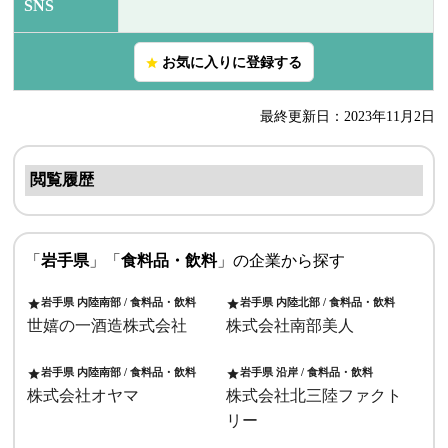
SNS
お気に入りに登録する
star
最終更新日：2023年11月2日
閲覧履歴
「
岩手県
」「
食料品・飲料
」の企業から探す
岩手県 内陸南部 / 食料品・飲料
岩手県 内陸北部 / 食料品・飲料
star
star
世嬉の一酒造株式会社
株式会社南部美人
岩手県 内陸南部 / 食料品・飲料
岩手県 沿岸 / 食料品・飲料
star
star
株式会社オヤマ
株式会社北三陸ファクト
リー