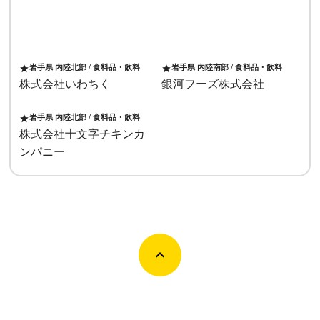
岩手県 内陸北部 / 食料品・飲料
岩手県 内陸南部 / 食料品・飲料
star
star
株式会社いわちく
銀河フーズ株式会社
岩手県 内陸北部 / 食料品・飲料
star
株式会社十文字チキンカ
ンパニー