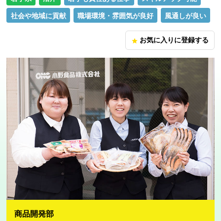
社会や地域に貢献
職場環境・雰囲気が良好
風通しが良い
お気に入りに登録する
star
商品開発部