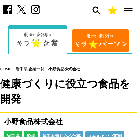
search
star
menu
HOME
岩手県 企業一覧
小野食品株式会社
健康づくりに役立つ食品を
開発
小野食品株式会社
岩手県
沿岸
若手も責任ある仕事
スキルアップ可能