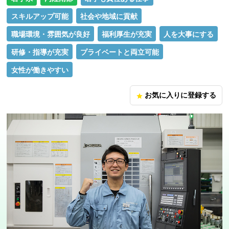
スキルアップ可能
社会や地域に貢献
職場環境・雰囲気が良好
福利厚生が充実
人を大事にする
研修・指導が充実
プライベートと両立可能
女性が働きやすい
お気に入りに登録する
star