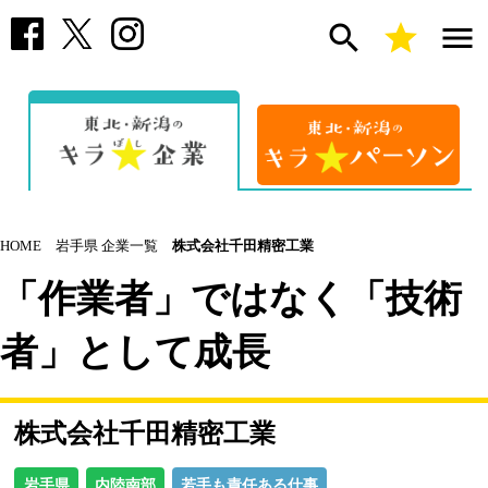
search
star
menu
HOME
岩手県 企業一覧
株式会社千田精密工業
「作業者」ではなく「技術
者」として成長
株式会社千田精密工業
岩手県
内陸南部
若手も責任ある仕事