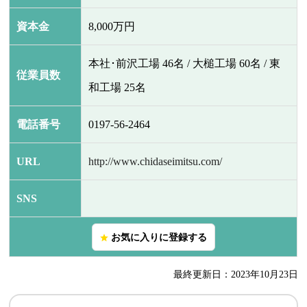
資本金
8,000万円
本社･前沢工場 46名 / 大槌工場 60名 / 東
従業員数
和工場 25名
電話番号
0197-56-2464
URL
http://www.chidaseimitsu.com/
SNS
お気に入りに登録する
star
最終更新日：2023年10月23日