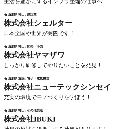
生活を豊かにするインフラ整備の仕事へ
山形県 村山 / 建設業
star
株式会社シェルター
日本全国や世界が商圏です！
山形県 村山 / 卸売・小売
star
株式会社ヤマザワ
しっかり研修してやりたいことを発見！
山形県 置賜 / 電子・電気機器
star
株式会社ニューテックシンセイ
充実の環境でモノづくりを学ぼう！
山形県 村山 / その他製造
star
株式会社IBUKI