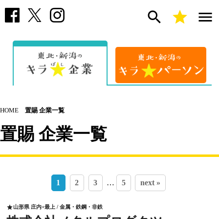
search
star
menu
HOME
置賜 企業一覧
置賜 企業一覧
1
2
3
…
5
next »
山形県 庄内+最上 / 金属・鉄鋼・非鉄
star